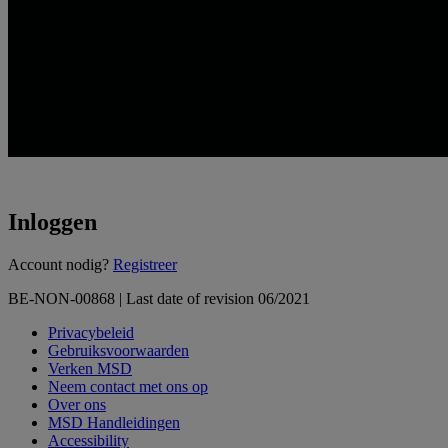
Inloggen
Loading...
Account nodig?
Registreer
BE-NON-00868 | Last date of revision 06/2021
Privacybeleid
Gebruiksvoorwaarden
Verken MSD
Neem contact met ons op
Over ons
MSD Handleidingen
Accessibility