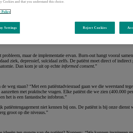
ty Cookies and that you understand this choice.
y Policy
We moeten niet voor hen denken. Ze zijn partners. Zo kunnen zij clini
esign zal worden omarmd door alle beleidsmakers.”
y Settings
Reject Cookies
Acc
logie in de workflow van artsen en verpleging ziet prof. Marc Noppen ee
en verpleegkundigen verliezen veel tijd als ze deze zaken uit de techno
het probleem, maar de implementatie ervan. Burn-out hangt vooral samen
d ziek, depressief, suïcidaal zelfs. De patiënt moet direct of indirect 
anatomie. Dan kom je uit op echte
informed consent
.”
de weg staan? “Met een patiëntadviesraad gaan we die weerstand tegen”
 aanzetten met praktische vragen. Elke patiënt die we zien (400.000 p
 en het is een fantastische infobron.”
 patiëntengagement niet kennen bij ons. De patiënt is bij onze dienst we
t erg groot op die niveaus.”
e ideeën ten gunste van de patiënt? Noppen: “We kunnen inspireren m