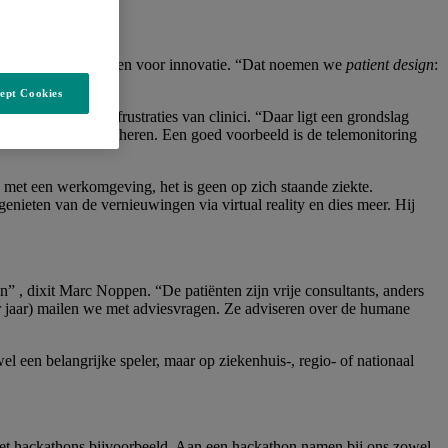
ci een handje toesteken voor innovatie. “Dat noemen we
patient design
:
ept Cookies
n oorzaak van de frustraties van clinici. “Daar ligt een grondslag
logiewereld willen beheren. Een goed voorbeeld is de telemonitoring
 met een werkomgeving, het is geen op zich staande ziekte.
genieten van de vernieuwingen via virtual reality en dies meer. Hij
 , dixit Marc Noppen. “De patiënten zijn vrije consultants, anders
er jaar) mailen we met adviesvragen. Ze adviseren over de humane
l een belangrijke speler, maar op ziekenhuis-, regio- of nationaal
et hackathons bijvoorbeeld. Aan een hackathon namen bij ons zowel