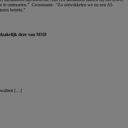
aar te ontmoeten.” Grossmann: “Zo ontwikkelen we nu een AI-
atoren betrekt.”
odzakelijk deze van MSD
waliteit […]