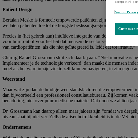
accept third-par
Patient Design
See our Privac
Bertalan Mesko is formeel: empowerde patiënten zijn zeer proactief. 
we laten patiënten toe tot de hoogste beslissingsregionen. Patient D
Customize m
Precies in (het gebrek aan) intuïtieve integratie van de nieuwe techno
voor burn-out of voor het feit dat mensen de sector verlaten. Artsen 
van cardiopatiënten: als die niet geïntegreerd is, leidt dat tot irritatie.”
Chirurg Rafael Grossmann sluit zich daarbij aan: “Niet innovatie is 
Implementeer je de technologie verkeerd, dan maakt die mensen inderdaa
moet als het ware in zijn ziekte zelf kunnen navigeren, in zijn eigen 
Weerstand
Maar wat zijn dan de huidige weerstandsfactoren die empowerment in 
dan bijvoorbeeld een professioneel consultatiebureau. Zij komen vaak
benadering, niet over puur medische materie. Dat doen we al tien jaar
Dr. Grossmann kan daarop alleen maar jaloers zijn “omdat we dergelijk
niveau staat hij niet ver. Zelfs de artsenbetrokkenheid is in de VS nie
Ondernemers
Wat met de positie van ondernemers? Zij ontwikkelen geregeld nieuw