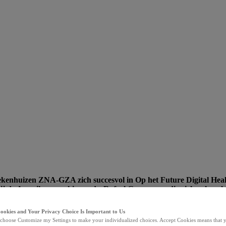
ziekenhuizen ZNA-GZA zich succesvol in
Op het Future Digital Hea
bij de Amerikaanse chirurg dr. Rafael Grossmann die zich ook wel
ë zat de CEO UZ Brussel, prof. dr. Marc Noppen aan tafel.
Cookies and Your Privacy Choice Is Important to Us
ation through Health Data
, (University College London, Visiting Profe
choose Customize my Settings to make your individualized choices. Accept Cookies means that y