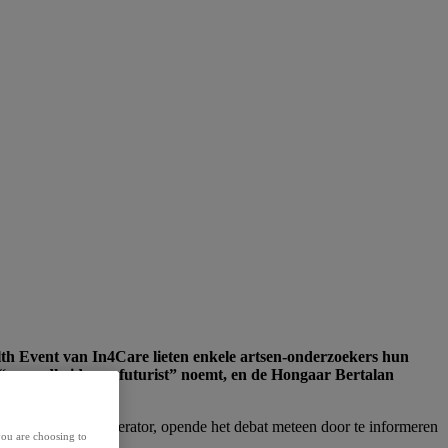
lth Event van In4Care lieten enkele artsen-onderzoekers hun
 “gezondheidszorgfuturist” noemt, en de Hongaar Bertalan
ssor UGent) en moderator, opende het debat meteen door te informeren
ou are choosing to