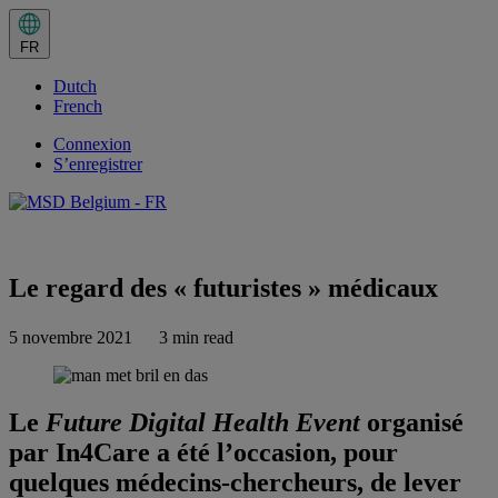
Langage
actuel
FR
:
FR.
Dutch
Changer
de
French
langue
Connexion
S’enregistrer
Share this
Le regard des « futuristes » médicaux
5 novembre 2021
3 min read
Le
Future Digital Health Event
organisé
par In4Care a été l’occasion, pour
quelques médecins-chercheurs, de lever