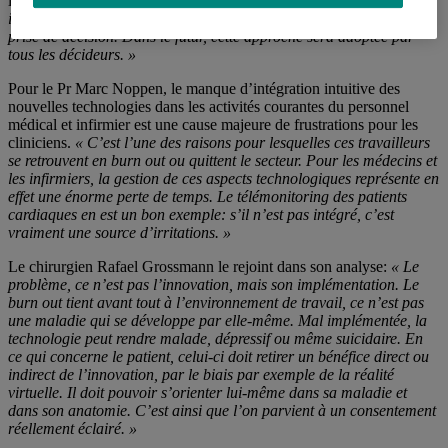
l’innovation. »
C’est ce que l’on appelle le
patient design
, qui
implique que les patients accèdent aux plus hauts niveaux de la
prise de décision. Dans le futur, cette approche sera adoptée par
tous les décideurs. »
Pour le Pr Marc Noppen, le manque d’intégration intuitive des
nouvelles technologies dans les activités courantes du personnel
médical et infirmier est une cause majeure de frustrations pour les
cliniciens.
« C’est l’une des raisons pour lesquelles ces travailleurs
se retrouvent en burn out ou quittent le secteur. Pour les médecins et
les infirmiers, la gestion de ces aspects technologiques représente en
effet une énorme perte de temps. Le télémonitoring des patients
cardiaques en est un bon exemple: s’il n’est pas intégré, c’est
vraiment une source d’irritations. »
Le chirurgien Rafael Grossmann le rejoint dans son analyse:
« Le
problème, ce n’est pas l’innovation, mais son implémentation. Le
burn out tient avant tout à l’environnement de travail, ce n’est pas
une maladie qui se développe par elle-même. Mal implémentée, la
technologie peut rendre malade, dépressif ou même suicidaire. En
ce qui concerne le patient, celui-ci doit retirer un bénéfice direct ou
indirect de l’innovation, par le biais par exemple de la réalité
virtuelle. Il doit pouvoir s’orienter lui-même dans sa maladie et
dans son anatomie. C’est ainsi que l’on parvient à un consentement
réellement éclairé. »