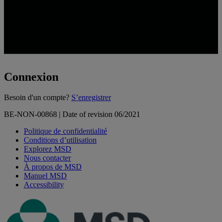
Connexion
Loading...
Besoin d'un compte?
S’enregistrer
BE-NON-00868 | Date of revision 06/2021
Politique de confidentialité
Conditions d’utilisation
Explorez MSD
Nous contacter
À propos de MSD
Manuel MSD
Accessibility