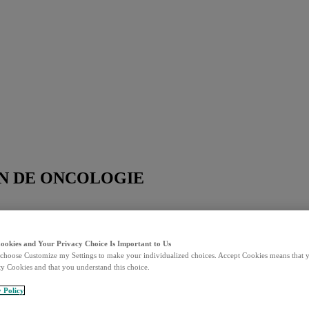
IN DE ONCOLOGIE
View PDF
Cookies and Your Privacy Choice Is Important to Us
choose Customize my Settings to make your individualized choices. Accept Cookies means that y
ty Cookies and that you understand this choice.
y Policy