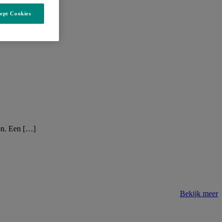
ept Cookies
gen”
con. Een […]
Bekijk meer