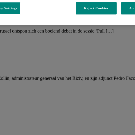
y Settings
Reject Cookies
Acc
gen kunnen patiënten steunen bij beslissin
ssel ontspon zich een boeiend debat in de sessie ‘Pull […]
llin, administrateur-generaal van het Riziv, en zijn adjunct Pedro Fa