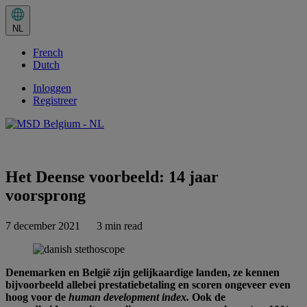
Huidige
taal:
NL
NL.
Selecteer
French
in
het
Dutch
taalmenu
Inloggen
Registreer
Share this
Het Deense voorbeeld: 14 jaar
voorsprong
7 december 2021
3 min read
Denemarken en België zijn gelijkaardige landen, ze kennen
bijvoorbeeld allebei prestatiebetaling en scoren ongeveer even
hoog voor de
human development index.
Ook de