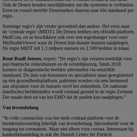
Ook de Denen kenden moeilijkheden om die systemen te verbinden.
Eerst en vooral streefde Denemarken daarom naar één standaard per
regio.
Sommige regio’s zijn verder gevorderd dan andere. Het verst staat
de ‘centrale regio’ (MIDT). De Denen hebben een eHealth-platform,
MedCom, en ze beschikken ook over een tegenhanger voor onze
MyHealthViewer waar de Denen hun dossier kunnen raadplegen.
De regio MIDT telt 1,3 miljoen mensen en 2.500 bedden in totaal.
René Roalf Jensen
, expert: “De regio’s zijn verantwoordelijk voor
psychiatrische ziekenhuizen en de eerstelijnszorg. Sinds 2018
kunnen ze diagnostische beelden uitwisselen via eenzelfde
standaard. De data van huisartsen en specialisten staan geregistreerd
op één gezondheidsplatform, patiënten worden via sms herinnerd
aan afspraken voor de huisarts en/of het ziekenhuis. De nationale
(medische) beeldenindex wordt centraal gerund in de regio Zeeland.
Die maakt deel uit van het EMD dat de patiënt kan raadplegen.”
Van levensbelang
“In volle coronacrisis was het sterk centraal platform voor de
beeldenuitwisseling letterlijk van levensbelang, bijvoorbeeld voor de
toegang tot coronatests. Maar niet alleen voor corona. Interessant bij
kankerbehandeling is ook
the Danish Center for Particle