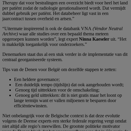
Therapy
dat voor bestralingen een overzicht biedt voor heel het land
per patiënt zodat de radiologie gerationaliseerd wordt. Dat vermijdt
dubbel gebruik per patiënt. Het databeheer ligt vast in een
jaarcontract tussen overheid en artsen.”
“Uitermate inspirerend is ook de databank VNA
(Vendor Neutral
Archive)
waar alle studies over een bepaald thema meteen
opgeroepen kunnen worden”, legt expert
Ninna Kaeseler
uit. “Het
is makkelijk toegankelijk voor onderzoekers.”
Denemarken staat dus al een stuk verder in de implementatie van dit
centraal georganiseerde systeem.
Tips van de Denen voor België om dezelfde stappen te zetten:
Een heldere governance;
Een duidelijk tempo (tijdslijn) dat ook aangehouden wordt;
Genoeg tijd uittrekken voor de omschakeling;
Genoeg geld uittrekken: dit is niet gratis maar het loont op
lange termijn want er vallen miljoenen te besparen door
efficiëntiewinsten.
Niet onbelangrijk voor de Belgische context is dat deze evolutie
volgens de Deense experts een sterke federale regering vergt omdat
niet altijd alle regio’s meewillen. De grootste politieke motivator