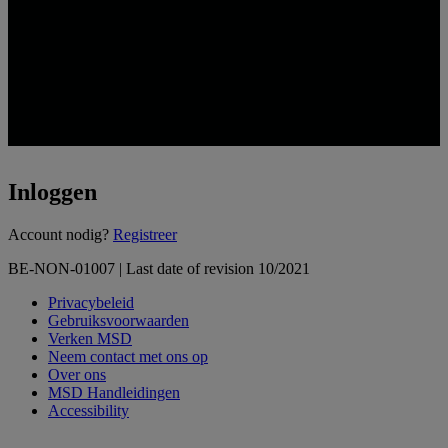
Inloggen
Loading...
Account nodig?
Registreer
BE-NON-01007 | Last date of revision 10/2021
Privacybeleid
Gebruiksvoorwaarden
Verken MSD
Neem contact met ons op
Over ons
MSD Handleidingen
Accessibility