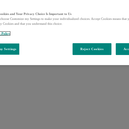
lées lobes, séparées les unes des autres par du tissu conjonctif et grai
 production de lait. Les lobes sont reliés au mamelon par un réseau de
ca
Cookies and Your Privacy Choice Is Important to Us
le
, une zone de couleur plus foncée.
choose Customize my Settings to make your individualized choices. Accept Cookies means that y
ty Cookies and that you understand this choice.
y Policy
y Settings
Reject Cookies
Acc