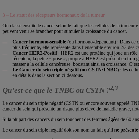
3 – Le statut des récepteurs hormonaux de la tumeur
On classe ensuite le cancer selon le fait que les cellules de la tumeu
peuvent venir se brancher pour stimuler la croissance du cancer.
Cancer hormono-sensible
(ou hormono-dépendant) : Dans ce cas
plus fréquente, elle représente dans l’ensemble environ 2/3 des c
Cancer HER2-Positif
: HER2 est une protéine qui joue un rôle 
récepteur, la petite « prise », propre à HER2 est présent en trop 
masser à la cellule cancéreuse, boostant ainsi sa croissance. C’e
Le Cancer du sein triple négatif (ou CSTN/TNBC)
: les cell
en détails dans la section ci-dessous.
2,3
Qu’est-ce que le TNBC ou CSTN ?
Le cancer du sein triple négatif (CSTN ou encore souvent appelé TNBC
cancer du sein qui présente un risque plus élevé de maladie grave, no
Si la plupart des cancers du sein touchent des femmes âgées de 60 ans 
Le cancer du sein triple négatif doit son nom au fait qu’il
ne présente