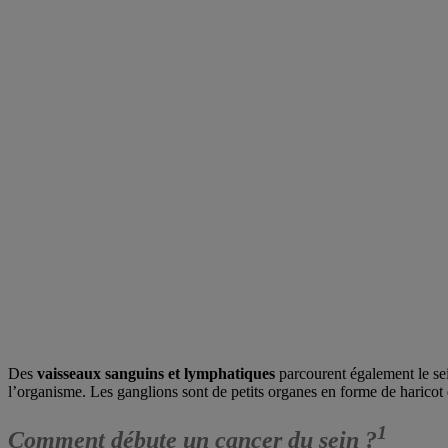
Des
vaisseaux sanguins et lymphatiques
parcourent également le se
l’organisme. Les ganglions sont de petits organes en forme de haricot q
1
Comment débute un cancer du sein ?