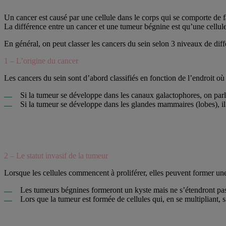
Un cancer est causé par une cellule dans le corps qui se comporte d
La différence entre un cancer et une tumeur bégnine est qu’une cellule 
En général, on peut classer les cancers du sein selon 3 niveaux de diff
1 – L’origine du cancer
Les cancers du sein sont d’abord classifiés en fonction de l’endroit où
Si la tumeur se développe dans les canaux galactophores, on par
Si la tumeur se développe dans les glandes mammaires (lobes), il
2 – Le statut invasif de la tumeur
Lorsque les cellules commencent à proliférer, elles peuvent former u
Les tumeurs bégnines formeront un kyste mais ne s’étendront pas 
Lors que la tumeur est formée de cellules qui, en se multipliant,