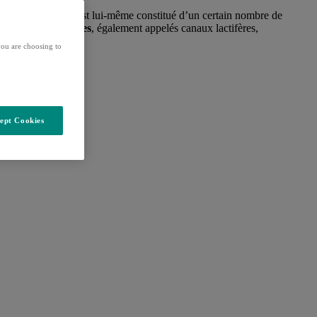
sseux. Chaque lobe est lui-même constitué d’un certain nombre de
naux galactophores
, également appelés canaux lactifères,
ou are choosing to
ept Cookies