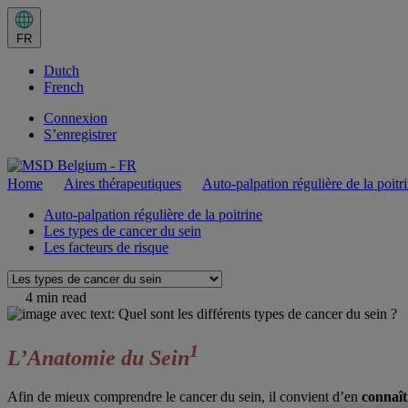
Langage
actuel
FR
:
FR.
Dutch
Changer
de
French
langue
Connexion
S’enregistrer
Home
Aires thérapeutiques
Auto-palpation régulière de la poitr
Pages
Auto-palpation régulière de la poitrine
Les types de cancer du sein
en
Les facteurs de risque
rapport
Navigate
:
to
Les
4 min read
Pages
types
en
rapport
de
1
L’Anatomie du Sein
:
cancer
du
Afin de mieux comprendre le cancer du sein, il convient d’en
connaît