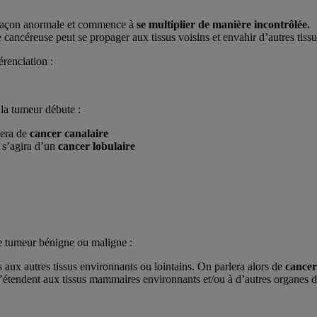
e façon anormale et commence à
se multiplier de manière incontrôlée.
cancéreuse peut se propager aux tissus voisins et envahir d’autres tissus
érenciation :
 la tumeur débute :
lera de
cancer canalaire
 s’agira d’un
cancer lobulaire
ne tumeur bénigne ou maligne :
aux autres tissus environnants ou lointains. On parlera alors de
cancer
 s’étendent aux tissus mammaires environnants et/ou à d’autres organes d