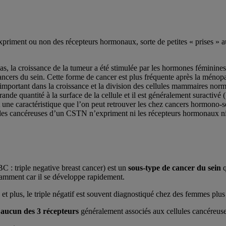
r expriment ou non des récepteurs hormonaux, sorte de petites « prises 
, la croissance de la tumeur a été stimulée par les hormones féminines 
ancers du sein. Cette forme de cancer est plus fréquente après la ménopa
important dans la croissance et la division des cellules mammaires norm
grande quantité à la surface de la cellule et il est généralement suractiv
st une caractéristique que l’on peut retrouver les chez cancers hormono-s
ules cancéreuses d’un CSTN n’expriment ni les récepteurs hormonaux ni l
 : triple negative breast cancer) est un
sous-type de cancer du sein
q
tamment car il se développe rapidement.
et plus, le triple négatif est souvent diagnostiqué chez des femmes plus
 aucun des 3 récepteurs
généralement associés aux cellules cancéreuses