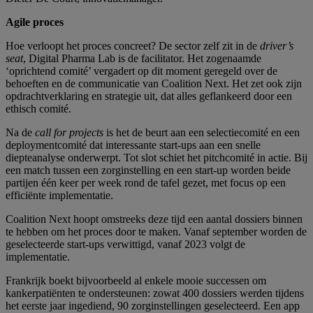
Agile proces
Hoe verloopt het proces concreet? De sector zelf zit in de
driver’s
seat
, Digital Pharma Lab is de facilitator. Het zogenaamde
‘oprichtend comité’ vergadert op dit moment geregeld over de
behoeften en de communicatie van Coalition Next. Het zet ook zijn
opdrachtverklaring en strategie uit, dat alles geflankeerd door een
ethisch comité.
Na de
call for projects
is het de beurt aan een selectiecomité en een
deploymentcomité dat interessante start-ups aan een snelle
diepteanalyse onderwerpt. Tot slot schiet het pitchcomité in actie. Bij
een match tussen een zorginstelling en een start-up worden beide
partijen één keer per week rond de tafel gezet, met focus op een
efficiënte implementatie.
Coalition Next hoopt omstreeks deze tijd een aantal dossiers binnen
te hebben om het proces door te maken. Vanaf september worden de
geselecteerde start-ups verwittigd, vanaf 2023 volgt de
implementatie.
Frankrijk boekt bijvoorbeeld al enkele mooie successen om
kankerpatiënten te ondersteunen: zowat 400 dossiers werden tijdens
het eerste jaar ingediend, 90 zorginstellingen geselecteerd. Een app