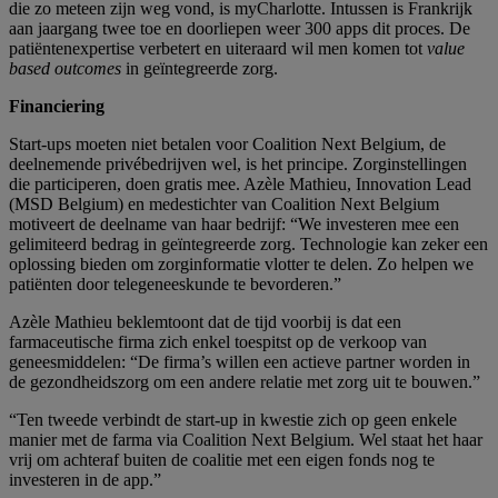
die zo meteen zijn weg vond, is myCharlotte. Intussen is Frankrijk
aan jaargang twee toe en doorliepen weer 300 apps dit proces. De
patiëntenexpertise verbetert en uiteraard wil men komen tot
value
based outcomes
in geïntegreerde zorg.
Financiering
Start-ups moeten niet betalen voor Coalition Next Belgium, de
deelnemende privébedrijven wel, is het principe. Zorginstellingen
die participeren, doen gratis mee. Azèle Mathieu, Innovation Lead
(MSD Belgium) en medestichter van Coalition Next Belgium
motiveert de deelname van haar bedrijf: “We investeren mee een
gelimiteerd bedrag in geïntegreerde zorg. Technologie kan zeker een
oplossing bieden om zorginformatie vlotter te delen. Zo helpen we
patiënten door telegeneeskunde te bevorderen.”
Azèle Mathieu beklemtoont dat de tijd voorbij is dat een
farmaceutische firma zich enkel toespitst op de verkoop van
geneesmiddelen: “De firma’s willen een actieve partner worden in
de gezondheidszorg om een andere relatie met zorg uit te bouwen.”
“Ten tweede verbindt de start-up in kwestie zich op geen enkele
manier met de farma via Coalition Next Belgium. Wel staat het haar
vrij om achteraf buiten de coalitie met een eigen fonds nog te
investeren in de app.”