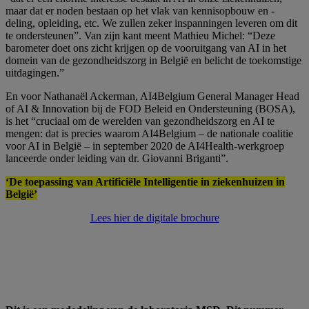
maar dat er noden bestaan op het vlak van kennisopbouw en -
deling, opleiding, etc. We zullen zeker inspanningen leveren om dit
te ondersteunen”. Van zijn kant meent Mathieu Michel: “Deze
barometer doet ons zicht krijgen op de vooruitgang van AI in het
domein van de gezondheidszorg in België en belicht de toekomstige
uitdagingen.”
En voor Nathanaël Ackerman, AI4Belgium General Manager Head
of AI & Innovation bij de FOD Beleid en Ondersteuning (BOSA),
is het “cruciaal om de werelden van gezondheidszorg en AI te
mengen: dat is precies waarom AI4Belgium – de nationale coalitie
voor AI in België – in september 2020 de AI4Health-werkgroep
lanceerde onder leiding van dr. Giovanni Briganti”.
‘De toepassing van Artificiële Intelligentie in ziekenhuizen in
België’
Lees hier de digitale brochure