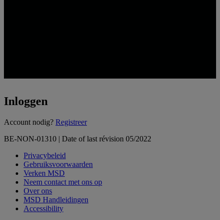
Inloggen
Loading...
Account nodig?
Registreer
BE-NON-01310 | Date of last révision 05/2022
Privacybeleid
Gebruiksvoorwaarden
Verken MSD
Neem contact met ons op
Over ons
MSD Handleidingen
Accessibility