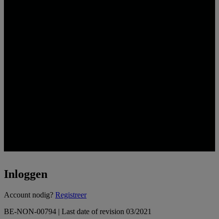
Inloggen
Loading...
Account nodig?
Registreer
BE-NON-00794 | Last date of revision 03/2021