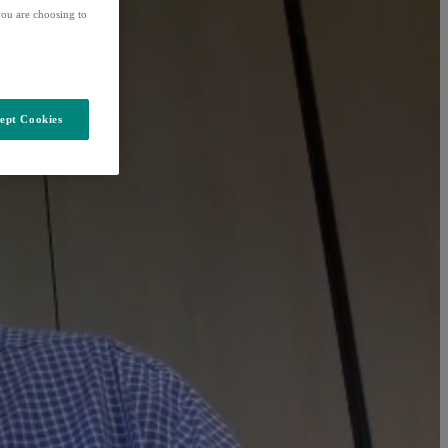
ou are choosing to
ept Cookies