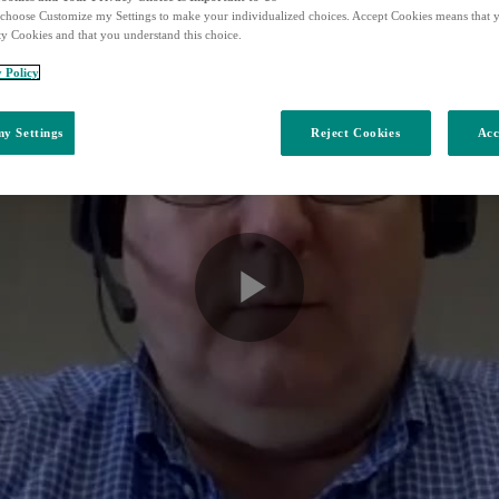
choose Customize my Settings to make your individualized choices. Accept Cookies means that y
ty Cookies and that you understand this choice.
y Policy
y Settings
Reject Cookies
Acc
Play
Video