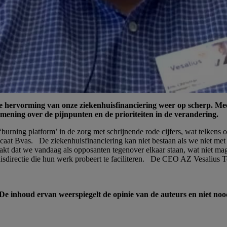
 de hervorming van onze ziekenhuisfinanciering weer op scherp. M
ening over de pijnpunten en de prioriteiten in de verandering.
et ‘burning platform’ in de zorg met schrijnende rode cijfers, wat telke
at Bvas. De ziekenhuisfinanciering kan niet bestaan als we niet met 
aakt dat we vandaag als opposanten tegenover elkaar staan, wat niet m
isdirectie die hun werk probeert te faciliteren. De CEO AZ Vesalius To
 inhoud ervan weerspiegelt de opinie van de auteurs en niet no