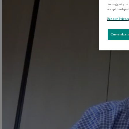
We suggest you 
accept third-par
See our Privac
Customize m