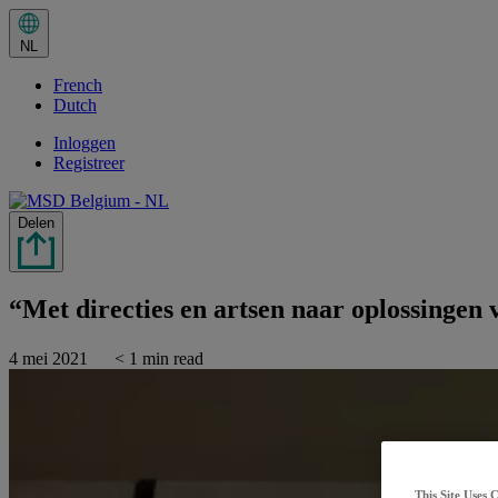
Huidige
taal:
NL
NL.
Selecteer
French
in
het
Dutch
taalmenu
Inloggen
Registreer
Share this
Delen
“Met directies en artsen naar oplossingen 
4 mei 2021
< 1 min read
This Site Uses 