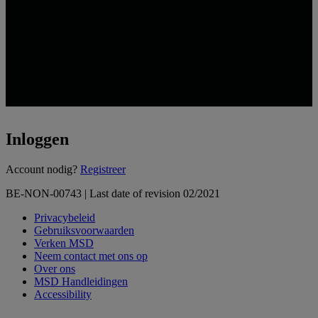
Inloggen
Loading...
Account nodig?
Registreer
BE-NON-00743 | Last date of revision 02/2021
Privacybeleid
Gebruiksvoorwaarden
Verken MSD
Neem contact met ons op
Over ons
MSD Handleidingen
Accessibility