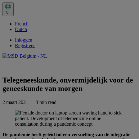
Huidige
taal:
NL
NL.
Selecteer
French
in
het
Dutch
taalmenu
Inloggen
Registreer
Share this
Telegeneeskunde, onvermijdelijk voor de
geneeskunde van morgen
2 maart 2021
3 min read
De pandemie heeft geleid tot een versnelling van de integratie