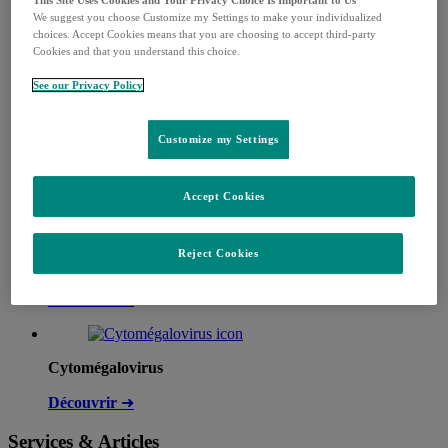
We suggest you choose Customize my Settings to make your individualized
choices. Accept Cookies means that you are choosing to accept third-party
Cookies and that you understand this choice.
Antirétroviraux contre le VIH
See our Privacy Policy
Découvrir
➜
Customize my Settings
Vaccins
Découvrir
➜
Accept Cookies
Reject Cookies
Oncologie
Découvrir
➜
Cytomégalovirus
Découvrir
➜
Services & Articles