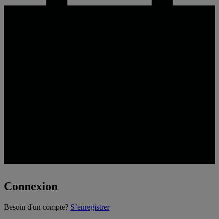
Connexion
Loading...
Besoin d'un compte?
S’enregistrer