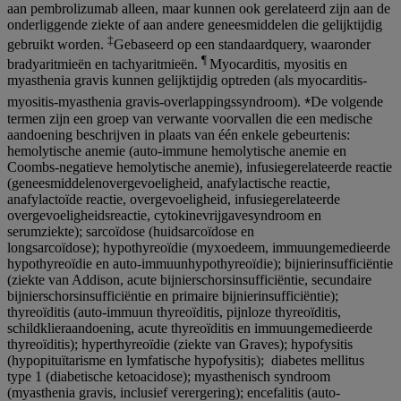
aan pembrolizumab alleen, maar kunnen ook gerelateerd zijn aan de
onderliggende ziekte of aan andere geneesmiddelen die gelijktijdig
‡
gebruikt worden.
Gebaseerd op een standaardquery, waaronder
¶
bradyaritmieën en tachyaritmieën.
Myocarditis, myositis en
myasthenia gravis kunnen gelijktijdig optreden (als myocarditis-
⁎
myositis-myasthenia gravis-overlappingssyndroom).
De volgende
termen zijn een groep van verwante voorvallen die een medische
aandoening beschrijven in plaats van één enkele gebeurtenis:
hemolytische anemie (auto-immune hemolytische anemie en
Coombs-negatieve hemolytische anemie), infusiegerelateerde reactie
(geneesmiddelenovergevoeligheid, anafylactische reactie,
anafylactoïde reactie, overgevoeligheid, infusiegerelateerde
overgevoeligheidsreactie, cytokinevrijgavesyndroom en
serumziekte); sarcoïdose (huidsarcoïdose en
longsarcoïdose); hypothyreoïdie (myxoedeem, immuungemedieerde
hypothyreoïdie en auto‑immuunhypothyreoïdie); bijnierinsufficiëntie
(ziekte van Addison, acute bijnierschorsinsufficiëntie, secundaire
bijnierschorsinsufficiëntie en primaire bijnierinsufficiëntie);
thyreoïditis (auto-immuun thyreoïditis, pijnloze thyreoïditis,
schildklieraandoening, acute thyreoïditis en immuungemedieerde
thyreoïditis); hyperthyreoïdie (ziekte van Graves); hypofysitis
(hypopituïtarisme en lymfatische hypofysitis); diabetes mellitus
type 1 (diabetische ketoacidose); myasthenisch syndroom
(myasthenia gravis, inclusief verergering); encefalitis (auto-