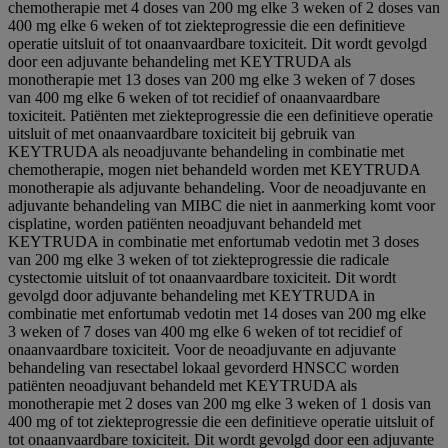
chemotherapie met 4 doses van 200 mg elke 3 weken of 2 doses van
400 mg elke 6 weken of tot ziekteprogressie die een definitieve
operatie uitsluit of tot onaanvaardbare toxiciteit. Dit wordt gevolgd
door een adjuvante behandeling met KEYTRUDA als
monotherapie met 13 doses van 200 mg elke 3 weken of 7 doses
van 400 mg elke 6 weken of tot recidief of onaanvaardbare
toxiciteit. Patiënten met ziekteprogressie die een definitieve operatie
uitsluit of met onaanvaardbare toxiciteit bij gebruik van
KEYTRUDA als neoadjuvante behandeling in combinatie met
chemotherapie, mogen niet behandeld worden met KEYTRUDA
monotherapie als adjuvante behandeling. Voor de neoadjuvante en
adjuvante behandeling van MIBC die niet in aanmerking komt voor
cisplatine, worden patiënten neoadjuvant behandeld met
KEYTRUDA in combinatie met enfortumab vedotin met 3 doses
van 200 mg elke 3 weken of tot ziekteprogressie die radicale
cystectomie uitsluit of tot onaanvaardbare toxiciteit. Dit wordt
gevolgd door adjuvante behandeling met KEYTRUDA in
combinatie met enfortumab vedotin met 14 doses van 200 mg elke
3 weken of 7 doses van 400 mg elke 6 weken of tot recidief of
onaanvaardbare toxiciteit. Voor de neoadjuvante en adjuvante
behandeling van resectabel lokaal gevorderd HNSCC worden
patiënten neoadjuvant behandeld met KEYTRUDA als
monotherapie met 2 doses van 200 mg elke 3 weken of 1 dosis van
400 mg of tot ziekteprogressie die een definitieve operatie uitsluit of
tot onaanvaardbare toxiciteit. Dit wordt gevolgd door een adjuvante