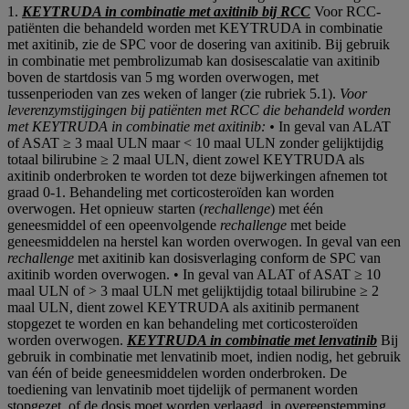
1.
KEYTRUDA in combinatie met axitinib bij RCC
Voor RCC-
patiënten die behandeld worden met KEYTRUDA in combinatie
met axitinib, zie de SPC voor de dosering van axitinib. Bij gebruik
in combinatie met pembrolizumab kan dosisescalatie van axitinib
boven de startdosis van 5 mg worden overwogen, met
tussenperioden van zes weken of langer (zie rubriek 5.1).
Voor
leverenzymstijgingen bij patiënten met RCC die behandeld worden
met KEYTRUDA in combinatie met axitinib: •
In geval van ALAT
of ASAT ≥ 3 maal ULN maar < 10 maal ULN zonder gelijktijdig
totaal bilirubine ≥ 2 maal ULN, dient zowel KEYTRUDA als
axitinib onderbroken te worden tot deze bijwerkingen afnemen tot
graad 0‑1. Behandeling met corticosteroïden kan worden
overwogen. Het opnieuw starten (
rechallenge
) met één
geneesmiddel of een opeenvolgende
rechallenge
met beide
geneesmiddelen na herstel kan worden overwogen. In geval van een
rechallenge
met axitinib kan dosisverlaging conform de SPC van
axitinib worden overwogen. • In geval van ALAT of ASAT ≥ 10
maal ULN of > 3 maal ULN met gelijktijdig totaal bilirubine ≥ 2
maal ULN, dient zowel KEYTRUDA als axitinib permanent
stopgezet te worden en kan behandeling met corticosteroïden
worden overwogen.
KEYTRUDA in combinatie met lenvatinib
Bij
gebruik in combinatie met lenvatinib moet, indien nodig, het gebruik
van één of beide geneesmiddelen worden onderbroken. De
toediening van lenvatinib moet tijdelijk of permanent worden
stopgezet, of de dosis moet worden verlaagd, in overeenstemming