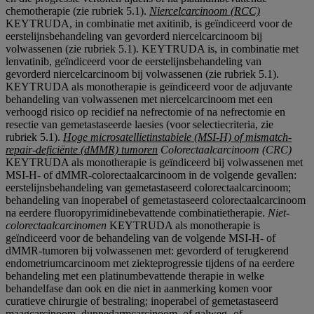
chemotherapie (zie rubriek 5.1).
Niercelcarcinoom (RCC)
KEYTRUDA, in combinatie met axitinib, is geïndiceerd voor de
eerstelijnsbehandeling van gevorderd niercelcarcinoom bij
volwassenen (zie rubriek 5.1). KEYTRUDA is, in combinatie met
lenvatinib, geïndiceerd voor de eerstelijnsbehandeling van
gevorderd niercelcarcinoom bij volwassenen (zie rubriek 5.1).
KEYTRUDA als monotherapie is geïndiceerd voor de adjuvante
behandeling van volwassenen met niercelcarcinoom met een
verhoogd risico op recidief na nefrectomie of na nefrectomie en
resectie van gemetastaseerde laesies (voor selectiecriteria, zie
rubriek 5.1).
Hoge microsatellietinstabiele (MSI-H)
of mismatch-
repair-deficiënte (dMMR) tumoren
Colorectaalcarcinoom (CRC)
KEYTRUDA als monotherapie is geïndiceerd bij volwassenen met
MSI-H- of dMMR-colorectaalcarcinoom in de volgende gevallen:
eerstelijnsbehandeling van gemetastaseerd colorectaalcarcinoom;
behandeling van inoperabel of gemetastaseerd colorectaalcarcinoom
na eerdere fluoropyrimidinebevattende combinatietherapie.
Niet-
colorectaalcarcinomen
KEYTRUDA als monotherapie is
geïndiceerd voor de behandeling van de volgende MSI-H- of
dMMR-tumoren bij volwassenen met: gevorderd of terugkerend
endometriumcarcinoom met ziekteprogressie tijdens of na eerdere
behandeling met een platinumbevattende therapie in welke
behandelfase dan ook en die niet in aanmerking komen voor
curatieve chirurgie of bestraling; inoperabel of gemetastaseerd
maagcarcinoom, dunnedarmcarcinoom, of galweg- of