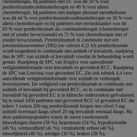
chemotherapie, bij patiënten met EC was dit 59 % voor
pembrolizumabcombinatietherapie en 46 % voor alleen
chemotherapie, bij patiënten met maligne pleuraal mesothelioom
was dit 44 % voor pembrolizumabcombinatietherapie en 30 % voor
alleen chemotherapie en bij patiënten met eierstokkanker was dit
83 % voor pembrolizumab als combinatietherapie (chemotherapie
met of zonder bevacizumab) en 71 % voor chemotherapie met of
zonder bevacizumab.
Pembrolizumab in combinatie met een
tyrosinekinaseremmer (TKI) (zie rubriek
4.2)
Als pembrolizumab
wordt toegediend in combinatie met axitinib of lenvatinib, raadpleeg
dan de SPC van axitinib of lenvatinib voordat de behandeling wordt
gestart. Raadpleeg de SPC van Kisplyx voor aanvullende
veiligheidsinformatie over lenvatinib en gevorderd RCC. Raadpleeg
de SPC van Lenvima voor gevorderd EC. Zie ook rubriek 4.4 voor
aanvullende veiligheidsinformatie over axitinib en verhoogde
leverenzymen. De veiligheid van pembrolizumab in combinatie met
axitinib of lenvatinib bij gevorderd RCC, en in combinatie met
lenvatinib bij gevorderd EC is in klinische onderzoeken geëvalueerd
bij in totaal 1456 patiënten met gevorderd RCC of gevorderd EC die
iedere 3 weken 200 mg pembrolizumab kregen met ofwel 5 mg
axitinib tweemaal daags ofwel 20 mg lenvatinib eenmaal daags. Bij
deze patiëntenpopulaties waren de meest voorkomende
bijwerkingen diarree (58 %), hypertensie (54 %), hypothyreoïdie
(46 %), vermoeidheid (41 %), verminderde eetlust (40 %),
misselijkheid (40 %), artralgie (30 %), braken (28 %),