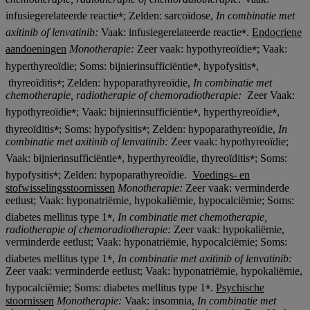
⁎
infusiegerelateerde reactie
; Zelden: sarcoïdose,
In combinatie met
⁎
axitinib of lenvatinib:
Vaak: infusiegerelateerde reactie
.
Endocriene
⁎
aandoeningen
Monotherapie:
Zeer vaak: hypothyreoïdie
; Vaak:
⁎
⁎
hyperthyreoïdie; Soms: bijnierinsufficiëntie
, hypofysitis
,
⁎
thyreoïditis
; Zelden: hypoparathyreoïdie,
In combinatie met
chemotherapie, radiotherapie
of chemoradiotherapie
:
Zeer Vaak:
⁎
⁎
⁎
hypothyreoïdie
; Vaak: bijnierinsufficiëntie
, hyperthyreoïdie
,
⁎
⁎
thyreoïditis
; Soms: hypofysitis
; Zelden: hypoparathyreoïdie,
In
combinatie met axitinib of lenvatinib:
Zeer vaak: hypothyreoïdie;
⁎
⁎
Vaak: bijnierinsufficiëntie
, hyperthyreoïdie, thyreoïditis
; Soms:
⁎
hypofysitis
; Zelden: hypoparathyreoïdie.
Voedings- en
stofwisselingsstoornissen
Monotherapie:
Zeer vaak: verminderde
eetlust; Vaak: hyponatriëmie, hypokaliëmie, hypocalciëmie; Soms:
⁎
diabetes mellitus type 1
,
In combinatie met chemotherapie,
radiotherapie
of chemoradiotherapie
:
Zeer vaak: hypokaliëmie,
verminderde eetlust; Vaak: hyponatriëmie, hypocalciëmie; Soms:
⁎
diabetes mellitus type 1
,
In combinatie met axitinib of lenvatinib:
Zeer vaak: verminderde eetlust; Vaak: hyponatriëmie, hypokaliëmie,
⁎
hypocalciëmie; Soms: diabetes mellitus type 1
.
Psychische
stoornissen
Monotherapie:
Vaak: insomnia,
In combinatie met