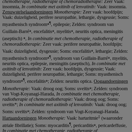
chemotherapie, radiotherapie
of chemoradiotherapie
:
Zeer Vaak:
insomnia,
In combinatie met axitinib of lenvatinib:
Vaak: insomnia.
Zenuwstelselaandoeningen
Monotherapie:
Zeer vaak: hoofdpijn;
Vaak: duizeligheid, perifere neuropathie, lethargie, dysgeusie; Soms:
⁎¶
myasthenisch syndroom
, epilepsie; Zelden: syndroom van
⁎
⁎
⁎
Guillain-Barré
, encefalitis
, myelitis
, neuritis optica, meningitis
⁎
(aseptisch)
,
In combinatie met chemotherapie, radiotherapie
of
chemoradiotherapie
:
Zeer vaak: perifere neuropathie, hoofdpijn;
⁎
Vaak: duizeligheid, dysgeusie; Soms: encefalitis
, lethargie; Zelden:
⁎
¶
⁎
myasthenisch syndroom
, syndroom van Guillain-Barré
, myelitis,
neuritis optica, epilepsie, meningitis (aseptisch),
In combinatie met
axitinib of lenvatinib:
Zeer vaak: hoofdpijn, dysgeusie; Vaak:
duizeligheid, perifere neuropathie, lethargie; Soms: myasthenisch
⁎¶
⁎
syndroom
, encefalitis
; Zelden: neuritis optica.
Oogaandoeningen
⁎
Monotherapie:
Vaak: droog oog; Soms: uveïtis
; Zelden: syndroom
van Vogt-Koyanagi-Harada,
In combinatie met chemotherapie,
radiotherapie
of chemoradiotherapie
:
Vaak: droog oog; Soms:
uveïtis*;
In combinatie met axitinib of lenvatinib:
Vaak: droog oog;
⁎
Soms: uveïtis
; Zelden: syndroom van Vogt-Koyanagi-Harada.
‡
Hartaandoeningen
Monotherapie:
Vaak: hartaritmie
(waaronder
¶
⁎
atriale fibrillatie); Soms: myocarditis
, pericarditis
, pericardeffusie,
In combinatie met chemotherapie, radiotherapie
of