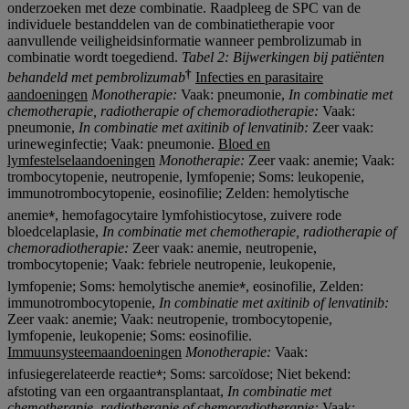
onderzoeken met deze combinatie. Raadpleeg de SPC van de
individuele bestanddelen van de combinatietherapie voor
aanvullende veiligheidsinformatie wanneer pembrolizumab in
combinatie wordt toegediend.
Tabel 2: Bijwerkingen bij patiënten
†
behandeld met pembrolizumab
Infecties en parasitaire
aandoeningen
Monotherapie:
Vaak: pneumonie,
In combinatie met
chemotherapie, radiotherapie
of chemoradiotherapie
:
Vaak:
pneumonie,
In combinatie met axitinib of lenvatinib:
Zeer vaak:
urineweginfectie; Vaak: pneumonie.
Bloed en
lymfestelselaandoeningen
Monotherapie:
Zeer vaak: anemie; Vaak:
trombocytopenie, neutropenie, lymfopenie; Soms: leukopenie,
immunotrombocytopenie, eosinofilie; Zelden: hemolytische
⁎
anemie
, hemofagocytaire lymfohistiocytose, zuivere rode
bloedcelaplasie,
In combinatie met chemotherapie, radiotherapie
of
chemoradiotherapie
:
Zeer vaak: anemie, neutropenie,
trombocytopenie; Vaak: febriele neutropenie, leukopenie,
⁎
lymfopenie; Soms: hemolytische anemie
, eosinofilie, Zelden:
immunotrombocytopenie,
In combinatie met axitinib of lenvatinib:
Zeer vaak: anemie; Vaak: neutropenie, trombocytopenie,
lymfopenie, leukopenie; Soms: eosinofilie.
Immuunsysteemaandoeningen
Monotherapie:
Vaak:
⁎
infusiegerelateerde reactie
; Soms: sarcoïdose; Niet bekend:
afstoting van een orgaantransplantaat,
In combinatie met
chemotherapie, radiotherapie
of chemoradiotherapie
:
Vaak: