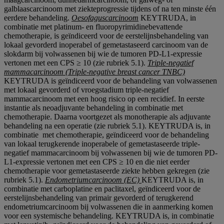
galblaascarcinoom met ziekteprogressie tijdens of na ten minste één
eerdere behandeling.
Oesofaguscarcinoom
KEYTRUDA, in
combinatie met platinum- en fluoropyrimidinebevattende
chemotherapie, is geïndiceerd voor de eerstelijnsbehandeling van
lokaal gevorderd inoperabel of gemetastaseerd carcinoom van de
slokdarm bij volwassenen bij wie de tumoren PD-L1-expressie
vertonen met een CPS ≥ 10 (zie rubriek 5.1).
Triple-negatief
mammacarcinoom (Triple‑negative breast cancer TNBC)
KEYTRUDA is geïndiceerd voor de behandeling van volwassenen
met lokaal gevorderd of vroegstadium triple-negatief
mammacarcinoom met een hoog risico op een recidief. In eerste
instantie als neoadjuvante behandeling in combinatie met
chemotherapie. Daarna voortgezet als monotherapie als adjuvante
behandeling na een operatie (zie rubriek 5.1). KEYTRUDA is, in
combinatie met chemotherapie, geïndiceerd voor de behandeling
van lokaal terugkerende inoperabele of gemetastaseerde triple-
negatief mammacarcinoom bij volwassenen bij wie de tumoren PD-
L1-expressie vertonen met een CPS ≥ 10 en die niet eerder
chemotherapie voor gemetastaseerde ziekte hebben gekregen (zie
rubriek 5.1).
Endometriumcarcinoom (EC)
KEYTRUDA is, in
combinatie met carboplatine en paclitaxel, geïndiceerd voor de
eerstelijnsbehandeling van primair gevorderd of terugkerend
endometriumcarcinoom bij volwassenen die in aanmerking komen
voor een systemische behandeling. KEYTRUDA is, in combinatie