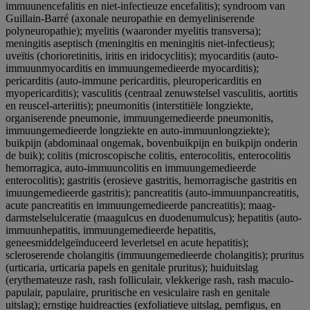
immuunencefalitis en niet-infectieuze encefalitis); syndroom van
Guillain-Barré (axonale neuropathie en demyeliniserende
polyneuropathie); myelitis (waaronder myelitis transversa);
meningitis aseptisch (meningitis en meningitis niet-infectieus);
uveïtis (chorioretinitis, iritis en iridocyclitis); myocarditis (auto-
immuunmyocarditis en immuungemedieerde myocarditis);
pericarditis (auto-immune pericarditis, pleuropericarditis en
myopericarditis); vasculitis (centraal zenuwstelsel vasculitis, aortitis
en reuscel-arteriitis); pneumonitis (interstitiële longziekte,
organiserende pneumonie, immuungemedieerde pneumonitis,
immuungemedieerde longziekte en auto-immuunlongziekte);
buikpijn (abdominaal ongemak, bovenbuikpijn en buikpijn onderin
de buik); colitis (microscopische colitis, enterocolitis, enterocolitis
hemorragica, auto-immuuncolitis en immuungemedieerde
enterocolitis); gastritis (erosieve gastritis, hemorragische gastritis en
imuungemedieerde gastritis); pancreatitis (auto-immuunpancreatitis,
acute pancreatitis en immuungemedieerde pancreatitis); maag-
darmstelselulceratie (maagulcus en duodenumulcus); hepatitis (auto-
immuunhepatitis, immuungemedieerde hepatitis,
geneesmiddelgeïnduceerd leverletsel en acute hepatitis);
scleroserende cholangitis (immuungemedieerde cholangitis); pruritus
(urticaria, urticaria papels en genitale pruritus); huiduitslag
(erythemateuze rash, rash folliculair, vlekkerige rash, rash maculo-
papulair, papulaire, pruritische en vesiculaire rash en genitale
uitslag); ernstige huidreacties (exfoliatieve uitslag, pemfigus, en