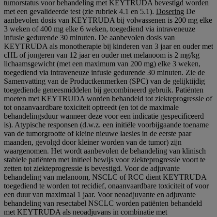
tumorstatus voor behandeling met KEYTRUDA bevestigd worden
met een gevalideerde test (zie rubriek 4.1 en 5.1).
Dosering
De
aanbevolen dosis van KEYTRUDA bij volwassenen is 200 mg elke
3 weken of 400 mg elke 6 weken, toegediend via intraveneuze
infusie gedurende 30 minuten. De aanbevolen dosis van
KEYTRUDA als monotherapie bij kinderen van 3 jaar en ouder met
cHL of jongeren van 12 jaar en ouder met melanoom is 2 mg/kg
lichaamsgewicht (met een maximum van 200 mg) elke 3 weken,
toegediend via intraveneuze infusie gedurende 30 minuten. Zie de
Samenvatting van de Productkenmerken (SPC) van de gelijktijdig
toegediende geneesmiddelen bij gecombineerd gebruik. Patiënten
moeten met KEYTRUDA worden behandeld tot ziekteprogressie of
tot onaanvaardbare toxiciteit optreedt (en tot de maximale
behandelingsduur wanneer deze voor een indicatie gespecificeerd
is). Atypische responsen (d.w.z. een initiële voorbijgaande toename
van de tumorgrootte of kleine nieuwe laesies in de eerste paar
maanden, gevolgd door kleiner worden van de tumor) zijn
waargenomen. Het wordt aanbevolen de behandeling van klinisch
stabiele patiënten met initieel bewijs voor ziekteprogressie voort te
zetten tot ziekteprogressie is bevestigd. Voor de adjuvante
behandeling van melanoom, NSCLC of RCC dient KEYTRUDA
toegediend te worden tot recidief, onaanvaardbare toxiciteit of voor
een duur van maximaal 1 jaar. Voor neoadjuvante en adjuvante
behandeling van resectabel NSCLC worden patiënten behandeld
met KEYTRUDA als neoadjuvans in combinatie met