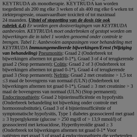
KEYTRUDA als monotherapie. KEYTRUDA kan worden
toegediend als 200 mg elke 3 weken of als 400 mg elke 6 weken tot
ziekteprogressie, onaanvaardbare toxiciteit of tot maximaal
24 maanden.
Uitstel of stopzetting van de dosis (zie ook
rubriek 4.4)
Er worden geen dosisverlagingen van KEYTRUDA
aanbevolen. KEYTRUDA moet onderbroken of gestopt worden om
bijwerkingen die in tabel 1 worden genoemd onder controle te
brengen.
Tabel 1: Aanbevolen aanpassingen voor behandeling met
KEYTRUDA
Immuungemedieerde bijwerkingen/Ernst (Wijziging
van behandeling)
Pneumonitis
: Graad 2 (Onderbreek tot
bijwerkingen afnemen tot graad 0-1*), Graad 3 of 4 of terugkerende
graad 2 (Stop permanent);
Colitis
: Graad 2 of 3 (Onderbreek tot
bijwerkingen afnemen tot graad 0-1*), Graad 4 of terugkerende
graad 3 (Stop permanent);
Nefritis
: Graad 2 met creatinine > 1,5 tot
≤3 maal de bovengrens van normaal (ULN) (Onderbreek tot
bijwerkingen afnemen tot graad 0-1*), Graad ≥ 3 met creatinine > 3
maal de bovengrens van normaal (ULN) (Stop permanent);
Endocrinopathieën
: Graad 2 bijnierinsufficiëntie en hypofysitis
(Onderbreek behandeling tot bijwerking onder controle met
hormoonsubstitutie), Graad 3 of 4 bijnierinsufficiëntie of
symptomatische hypofysitis, Type 1 diabetes geassocieerd met graad
≥ 3 hyperglykemie (glucose > 250 mg/dl of > 13,9 mmol/l) of
geassocieerd met ketoacidose, Hyperthyreoïdie graad ≥ 3
(Onderbreek tot bijwerkingen afnemen tot graad 0-1* Voor
patiënten met graad 3 of graad 4 endocrinopathieën die verbeterden