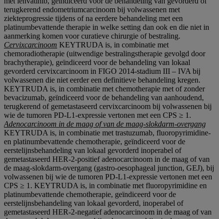
met lenvatinib, geïndiceerd voor de behandeling van gevorderd of
terugkerend endometriumcarcinoom bij volwassenen met
ziekteprogressie tijdens of na eerdere behandeling met een
platinumbevattende therapie in welke setting dan ook en die niet in
aanmerking komen voor curatieve chirurgie of bestraling.
Cervixcarcinoom
KEYTRUDA is, in combinatie met
chemoradiotherapie (uitwendige bestralingstherapie gevolgd door
brachytherapie), geïndiceerd voor de behandeling van lokaal
gevorderd cervixcarcinoom in FIGO 2014-stadium III – IVA bij
volwassenen die niet eerder een definitieve behandeling kregen.
KEYTRUDA is, in combinatie met chemotherapie met of zonder
bevacizumab, geïndiceerd voor de behandeling van aanhoudend,
terugkerend of gemetastaseerd cervixcarcinoom bij volwassenen bij
wie de tumoren PD-L1-expressie vertonen met een CPS ≥ 1.
Adenocarcinoom in de maag of van de maag-slokdarm-overgang
KEYTRUDA is, in combinatie met trastuzumab, fluoropyrimidine-
en platinumbevattende chemotherapie, geïndiceerd voor de
eerstelijnsbehandeling van lokaal gevorderd inoperabel of
gemetastaseerd HER-2-positief adenocarcinoom in de maag of van
de maag-slokdarm-overgang (gastro-oesophageal junction, GEJ), bij
volwassenen bij wie de tumoren PD-L1-expressie vertonen met een
CPS ≥ 1. KEYTRUDA is, in combinatie met fluoropyrimidine en
platinumbevattende chemotherapie, geïndiceerd voor de
eerstelijnsbehandeling van lokaal gevorderd, inoperabel of
gemetastaseerd HER‑2‑negatief adenocarcinoom in de maag of van