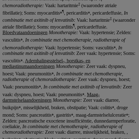
‡
chemoradiotherapie
:
Vaak: hartaritmie
(waaronder atriale
⁎¶
⁎
fibrillatie); Soms: myocarditis
, pericarditis
, pericardeffusie,
In
‡
combinatie met axitinib of lenvatinib:
Vaak: hartaritmie
(waaronder
¶
atriale fibrillatie); Soms: myocarditis
, pericardeffusie.
Bloedvataandoeningen
Monotherapie:
Vaak: hypertensie; Zelden:
⁎
vasculitis
,
In combinatie met chemotherapie, radiotherapie
of
⁎
chemoradiotherapie
:
Vaak: hypertensie; Soms: vasculitis
,
In
combinatie met axitinib of lenvatinib
: Zeer vaak: hypertensie; Soms:
⁎
vasculitis
.
Ademhalingsstelsel-, borstkas- en
mediastinumaandoeningen
Monotherapie:
Zeer vaak: dyspneu,
⁎
hoest; Vaak: pneumonitis
,
In combinatie met chemotherapie,
radiotherapie
of chemoradiotherapie
:
Zeer vaak: dyspneu, hoest;
⁎
Vaak: pneumonitis
,
In combinatie met axitinib of lenvatinib:
Zeer
⁎
vaak: dyspneu, hoest; Vaak: pneumonitis
.
Maag-
darmstelselaandoeningen
Monotherapie:
Zeer vaak: diarree,
⁎
⁎
buikpijn
, misselijkheid, braken, obstipatie; Vaak: colitis
, droge
⁎
⁎
⁎
mond; Soms: pancreatitis
, gastritis
, maag-darmstelselulceratie
;
Zelden: pancreatische exocriene insufficiëntie, dunnedarmperforatie,
coeliakie,
In combinatie met chemotherapie, radiotherapie
of
chemoradiotherapie
:
Zeer vaak: diarree, misselijkheid, braken, ,
⁎
⁎
⁎