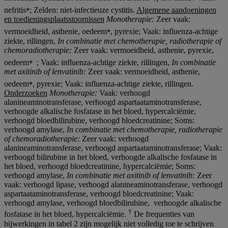
⁎
nefritis
; Zelden: niet-infectieuze cystitis.
Algemene aandoeningen
en toedieningsplaatsstoornissen
Monotherapie:
Zeer vaak:
⁎
vermoeidheid, asthenie, oedeem
, pyrexie; Vaak: influenza-achtige
ziekte, rillingen,
In combinatie met chemotherapie, radiotherapie
of
chemoradiotherapie
:
Zeer vaak: vermoeidheid, asthenie, pyrexie,
⁎
oedeem
; Vaak: influenza-achtige ziekte, rillingen,
In combinatie
met axitinib of lenvatinib:
Zeer vaak: vermoeidheid, asthenie,
⁎
oedeem
, pyrexie; Vaak: influenza-achtige ziekte, rillingen.
Onderzoeken
Monotherapie:
Vaak: verhoogd
alanineaminotransferase, verhoogd aspartaataminotransferase,
verhoogde alkalische fosfatase in het bloed, hypercalciëmie,
verhoogd bloedbilirubine, verhoogd bloedcreatinine; Soms:
verhoogd amylase,
In combinatie met chemotherapie, radiotherapie
of chemoradiotherapie
:
Zeer vaak: verhoogd
alanineaminotransferase, verhoogd aspartaataminotransferase; Vaak:
verhoogd bilirubine in het bloed, verhoogde alkalische fosfatase in
het bloed, verhoogd bloedcreatinine, hypercalciëmie; Soms:
verhoogd amylase,
In combinatie met axitinib of lenvatinib:
Zeer
vaak: verhoogd lipase, verhoogd alanineaminotransferase, verhoogd
aspartaataminotransferase, verhoogd bloedcreatinine; Vaak:
verhoogd amylase, verhoogd bloedbilirubine, verhoogde alkalische
†
fosfatase in het bloed, hypercalciëmie.
De frequenties van
bijwerkingen in tabel 2 zijn mogelijk niet volledig toe te schrijven