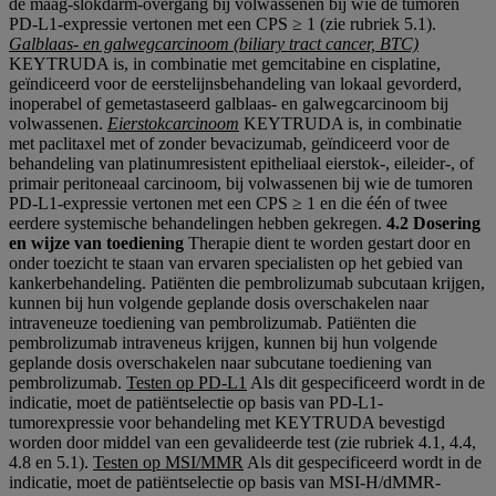
de maag-slokdarm-overgang bij volwassenen bij wie de tumoren
PD-L1-expressie vertonen met een CPS ≥ 1 (zie rubriek 5.1).
Galblaas- en galwegcarcinoom (biliary tract cancer, BTC)
KEYTRUDA is, in combinatie met gemcitabine en cisplatine,
geïndiceerd voor de eerstelijnsbehandeling van lokaal gevorderd,
inoperabel of gemetastaseerd galblaas- en galwegcarcinoom bij
volwassenen.
Eierstokcarcinoom
KEYTRUDA is, in combinatie
met paclitaxel met of zonder bevacizumab, geïndiceerd voor de
behandeling van platinumresistent epitheliaal eierstok-, eileider-, of
primair peritoneaal carcinoom, bij volwassenen bij wie de tumoren
PD-L1-expressie vertonen met een CPS ≥ 1 en die één of twee
eerdere systemische behandelingen hebben gekregen.
4.2 Dosering
en wijze van toediening
Therapie dient te worden gestart door en
onder toezicht te staan van ervaren specialisten op het gebied van
kankerbehandeling. Patiënten die pembrolizumab subcutaan krijgen,
kunnen bij hun volgende geplande dosis overschakelen naar
intraveneuze toediening van pembrolizumab. Patiënten die
pembrolizumab intraveneus krijgen, kunnen bij hun volgende
geplande dosis overschakelen naar subcutane toediening van
pembrolizumab.
Testen op PD-L1
Als dit gespecificeerd wordt in de
indicatie, moet de patiëntselectie op basis van PD-L1-
tumorexpressie voor behandeling met KEYTRUDA bevestigd
worden door middel van een gevalideerde test (zie rubriek 4.1, 4.4,
4.8 en 5.1).
Testen op MSI/MMR
Als dit gespecificeerd wordt in de
indicatie, moet de patiëntselectie op basis van MSI-H/dMMR-