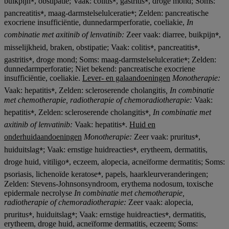
buikpijn
, obstipatie; Vaak: colitis
, gastritis
, droge mond; Soms:
⁎
⁎
pancreatitis
, maag-darmstelselulceratie
; Zelden: pancreatische
exocriene insufficiëntie, dunnedarmperforatie, coeliakie,
In
⁎
combinatie met axitinib of lenvatinib:
Zeer vaak: diarree, buikpijn
,
⁎
⁎
misselijkheid, braken, obstipatie; Vaak: colitis
, pancreatitis
,
⁎
⁎
gastritis
, droge mond; Soms: maag-darmstelselulceratie
; Zelden:
dunnedarmperforatie; Niet bekend: pancreatische exocriene
insufficiëntie, coeliakie.
Lever- en galaandoeningen
Monotherapie:
⁎
Vaak: hepatitis
, Zelden: scleroserende cholangitis
, In combinatie
met chemotherapie, radiotherapie
of chemoradiotherapie
:
Vaak:
⁎
⁎
hepatitis
, Zelden: scleroserende cholangitis
,
In combinatie met
⁎
axitinib of lenvatinib:
Vaak: hepatitis
.
Huid en
⁎
onderhuidaandoeningen
Monotherapie:
Zeer vaak: pruritus
,
⁎
⁎
huiduitslag
; Vaak: ernstige huidreacties
, erytheem, dermatitis,
⁎
droge huid, vitiligo
, eczeem, alopecia, acneïforme dermatitis; Soms:
⁎
psoriasis, lichenoïde keratose
, papels, haarkleurveranderingen;
Zelden: Stevens-Johnsonsyndroom, erythema nodosum, toxische
epidermale necrolyse
In combinatie met chemotherapie,
radiotherapie
of chemoradiotherapie
:
Zeer vaak: alopecia,
⁎
⁎
⁎
pruritus
, huiduitslag
; Vaak: ernstige huidreacties
, dermatitis,
erytheem, droge huid, acneïforme dermatitis, eczeem; Soms: