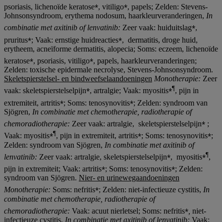
⁎
⁎
psoriasis, lichenoïde keratose
, vitiligo
, papels; Zelden: Stevens-
Johnsonsyndroom, erythema nodosum, haarkleurveranderingen,
In
⁎
combinatie met axitinib of lenvatinib:
Zeer vaak: huiduitslag
,
⁎
⁎
pruritus
; Vaak: ernstige huidreacties
, dermatitis, droge huid,
erytheem, acneïforme dermatitis, alopecia; Soms: eczeem, lichenoïde
⁎
⁎
keratose
, psoriasis, vitiligo
, papels, haarkleurveranderingen;
Zelden: toxische epidermale necrolyse, Stevens-Johnsonsyndroom.
Skeletspierstelsel‑ en bindweefselaandoeningen
Monotherapie:
Zeer
⁎
⁎¶
vaak: skeletspierstelselpijn
, artralgie; Vaak: myositis
, pijn in
⁎
⁎
extremiteit, artritis
; Soms: tenosynovitis
; Zelden: syndroom van
Sjögren,
In combinatie met chemotherapie, radiotherapie
of
⁎
chemoradiotherapie
:
Zeer vaak: artralgie, skeletspierstelselpijn
;
⁎¶
⁎
⁎
Vaak: myositis
, pijn in extremiteit, artritis
; Soms: tenosynovitis
;
Zelden: syndroom van Sjögren,
In combinatie met axitinib of
⁎
⁎
¶
lenvatinib:
Zeer vaak: artralgie, skeletspierstelselpijn
, myositis
,
⁎
⁎
pijn in extremiteit; Vaak: artritis
; Soms: tenosynovitis
; Zelden:
syndroom van Sjögren.
Nier- en urinewegaandoeningen
⁎
Monotherapie:
Soms: nefritis
; Zelden: niet-infectieuze cystitis,
In
combinatie met chemotherapie, radiotherapie
of
⁎
chemoradiotherapie
:
Vaak: acuut nierletsel; Soms: nefritis
,
niet-
infectieuze cystitis,
In combinatie met axitinib of lenvatinib:
Vaak: