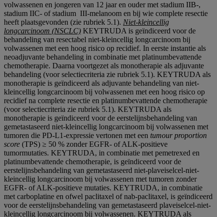
volwassenen en jongeren van 12 jaar en ouder met stadium IIB-,
stadium IIC- of stadium III-melanoom en bij wie complete resectie
heeft plaatsgevonden (zie rubriek 5.1).
Niet-kleincellig
longcarcinoom (NSCLC)
KEYTRUDA is geïndiceerd voor de
behandeling van resectabel niet-kleincellig longcarcinoom bij
volwassenen met een hoog risico op recidief. In eerste instantie als
neoadjuvante behandeling in combinatie met platinumbevattende
chemotherapie. Daarna voortgezet als monotherapie als adjuvante
behandeling (voor selectiecriteria zie rubriek 5.1). KEYTRUDA als
monotherapie is geïndiceerd als adjuvante behandeling van niet-
kleincellig longcarcinoom bij volwassenen met een hoog risico op
recidief na complete resectie en platinumbevattende chemotherapie
(voor selectiecriteria zie rubriek 5.1). KEYTRUDA als
monotherapie is geïndiceerd voor de eerstelijnsbehandeling van
gemetastaseerd niet-kleincellig longcarcinoom bij volwassenen met
tumoren die PD-L1-expressie vertonen met een
tumour proportion
score
(TPS) ≥ 50 % zonder EGFR- of ALK-positieve
tumormutaties. KEYTRUDA, in combinatie met pemetrexed en
platinumbevattende chemotherapie, is geïndiceerd voor de
eerstelijnsbehandeling van gemetastaseerd niet-plaveiselcel-niet-
kleincellig longcarcinoom bij volwassenen met tumoren zonder
EGFR- of ALK-positieve mutaties. KEYTRUDA, in combinatie
met carboplatine en ofwel paclitaxel of nab-paclitaxel, is geïndiceerd
voor de eerstelijnsbehandeling van gemetastaseerd plaveiselcel-niet-
kleincellig longcarcinoom bij volwassenen. KEYTRUDA als