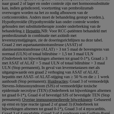
naar graad 2 of lager en onder controle zijn met hormoonsubstitutie
kan, indien geïndiceerd, voortzetting van pembrolizumab
overwogen worden na het zo nodig afbouwen van de
corticosteroïden. Anders moet de behandeling gestopt worden.),
Hypothyreoïdie (Hypothyreoïdie kan onder controle worden
gehouden met substitutietherapie zonder onderbreking van de
behandeling.);
Hepatitis
NB: Voor RCC-patiënten behandeld met
pembrolizumab in combinatie met axitinib met
leverenzymstijgingen, zie de doseringsrichtlijnen na deze tabel.
Graad 2 met aspartaataminotransferase (ASAT) of
alanineaminotransferase (ALAT) > 3 tot 5 maal de bovengrens van
normaal (ULN) of totaal bilirubine > 1,5 tot 3 maal ULN
(Onderbreek tot bijwerkingen afnemen tot graad 0-1*), Graad ≥ 3
met ASAT of ALAT > 5 maal ULN of totaal bilirubine > 3 maal
ULN (Stop permanent), In geval van levermetastasen met als
uitgangswaarde een graad 2 verhoging van ASAT of ALAT,
hepatitis met ASAT- of ALAT-stijging van ≥ 50 % en die ≥ 1 week
aanhoudt (Stop permanent);
Huidreacties
: Graad 3 of vermoedelijk
Stevens-Johnsonsyndroom (SJS) of vermoedelijke toxische
epidermale necrolyse (TEN) (Onderbreek tot bijwerkingen afnemen
tot graad 0-1*), Graad 4 of bevestigd SJS of bevestigde TEN (Stop
permanent);
Overige immuungemedieerde bijwerkingen
: Gebaseerd
op ernst en type reactie (graad 2 of graad 3) (Onderbreek tot
bijwerkingen afnemen tot graad 0-1*), Graad 3 of 4 myocarditis,
Graad 3 of 4 encefalitis, Graad 3 of 4 syndroom van Guillain-Barré