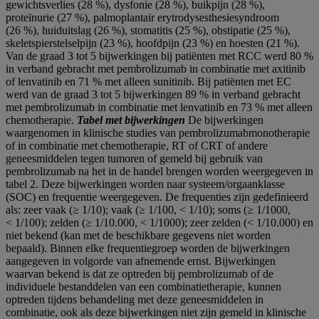
gewichtsverlies (28 %), dysfonie (28 %), buikpijn (28 %),
proteïnurie (27 %), palmoplantair erytrodysesthesiesyndroom
(26 %), huiduitslag (26 %), stomatitis (25 %), obstipatie (25 %),
skeletspierstelselpijn (23 %), hoofdpijn (23 %) en hoesten (21 %).
Van de graad 3 tot 5 bijwerkingen bij patiënten met RCC werd 80 %
in verband gebracht met pembrolizumab in combinatie met axitinib
of lenvatinib en 71 % met alleen sunitinib. Bij patiënten met EC
werd van de graad 3 tot 5 bijwerkingen 89 % in verband gebracht
met pembrolizumab in combinatie met lenvatinib en 73 % met alleen
chemotherapie.
Tabel met bijwerkingen
De bijwerkingen
waargenomen in klinische studies van pembrolizumabmonotherapie
of in combinatie met chemotherapie, RT of CRT of andere
geneesmiddelen tegen tumoren of gemeld bij gebruik van
pembrolizumab na het in de handel brengen worden weergegeven in
tabel 2. Deze bijwerkingen worden naar systeem/orgaanklasse
(SOC) en frequentie weergegeven. De frequenties zijn gedefinieerd
als: zeer vaak (≥ 1/10); vaak (≥ 1/100, < 1/10); soms (≥ 1/1000,
< 1/100); zelden (≥ 1/10.000, < 1/1000); zeer zelden (< 1/10.000) en
niet bekend (kan met de beschikbare gegevens niet worden
bepaald). Binnen elke frequentiegroep worden de bijwerkingen
aangegeven in volgorde van afnemende ernst. Bijwerkingen
waarvan bekend is dat ze optreden bij pembrolizumab of de
individuele bestanddelen van een combinatietherapie, kunnen
optreden tijdens behandeling met deze geneesmiddelen in
combinatie, ook als deze bijwerkingen niet zijn gemeld in klinische