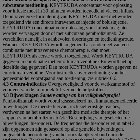
subcutane toediening.
KEYTRUDA concentraat voor oplossing
voor infusie moet in 30 minuten worden toegediend via een infuus.
De intraveneuze formulering van KEYTRUDA moet niet worden
toegediend via een directe intraveneuze injectie of bolusinjectie.
KEYTRUDA concentraat voor oplossing voor infusie mag niet
worden vervangen door of met subcutaan pembrolizumab. Ze
verschillen namelijk in aanbevolen doseringen en toedieningsroute.
Wanneer KEYTRUDA wordt toegediend als onderdeel van een
combinatie met intraveneuze chemotherapie, dan moet
KEYTRUDA als eerste worden toegediend. Wordt KEYTRUDA
gegeven in combinatie met enfortumab vedotine? En wordt het op
dezelfde dag gegeven? Dan moet KEYTRUDA worden gegeven na
enfortumab vedotine. Voor instructies over verdunning van het
geneesmiddel voorafgaand aan toediening, zie rubriek 6.6.
4.3 Contra‑indicaties
Overgevoeligheid voor de werkzame stof of
voor een van de in rubriek 6.1 vermelde hulpstoffen.
4.8 Bijwerkingen
Samenvatting van het veiligheidsprofiel
Pembrolizumab wordt vooral geassocieerd met immuungemedieerde
bijwerkingen. De meeste hiervan, inclusief ernstige reacties,
verdwenen na het starten van geschikte medische therapie of het
stoppen van pembrolizumab (zie 'Beschrijving van geselecteerde
bijwerkingen' hieronder). De frequenties die hieronder en in tabel 2
zijn opgenomen zijn gebaseerd op alle gemelde bijwerkingen,
ongeacht de beoordeling van het oorzakelijk verband door de