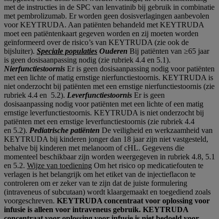
met de instructies in de SPC van lenvatinib bij gebruik in combinatie
met pembrolizumab. Er worden geen dosisverlagingen aanbevolen
voor KEYTRUDA. Aan patiënten behandeld met KEYTRUDA
moet een patiëntenkaart gegeven worden en zij moeten worden
geïnformeerd over de risico’s van KEYTRUDA (zie ook de
bijsluiter).
Speciale populaties
Ouderen
Bij patiënten van ≥65 jaar
is geen dosisaanpassing nodig (zie rubriek 4.4 en 5.1).
Nierfunctiestoornis
Er is geen dosisaanpassing nodig voor patiënten
met een lichte of matig ernstige nierfunctiestoornis. KEYTRUDA is
niet onderzocht bij patiënten met een ernstige nierfunctiestoornis (zie
rubriek 4.4 en 5.2).
Leverfunctiestoornis
Er is geen
dosisaanpassing nodig voor patiënten met een lichte of een matig
ernstige leverfunctiestoornis. KEYTRUDA is niet onderzocht bij
patiënten met een ernstige leverfunctiestoornis (zie rubriek 4.4
en 5.2).
Pediatrische patiënten
De veiligheid en werkzaamheid van
KEYTRUDA bij kinderen jonger dan 18 jaar zijn niet vastgesteld,
behalve bij kinderen met melanoom of cHL. Gegevens die
momenteel beschikbaar zijn worden weergegeven in rubriek 4.8, 5.1
en 5.2.
Wijze van toediening
Om het risico op medicatiefouten te
verlagen is het belangrijk om het etiket van de injectieflacon te
controleren om er zeker van te zijn dat de juiste formulering
(intraveneus of subcutaan) wordt klaargemaakt en toegediend zoals
voorgeschreven.
KEYTRUDA concentraat voor oplossing voor
infusie is alleen voor intraveneus gebruik.
KEYTRUDA
concentraat voor oplossing voor infusie is niet bedoeld voor