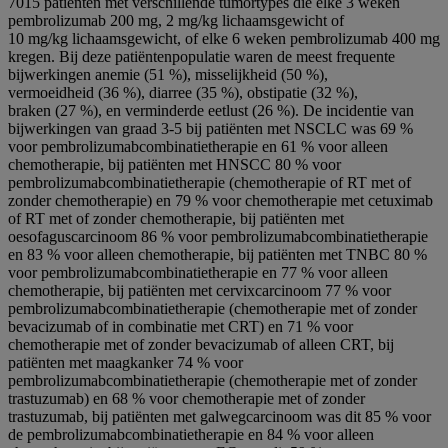
7015 patiënten met verschillende tumortypes die elke 3 weken
pembrolizumab 200 mg, 2 mg/kg lichaamsgewicht of
10 mg/kg lichaamsgewicht, of elke 6 weken pembrolizumab 400 mg
kregen. Bij deze patiëntenpopulatie waren de meest frequente
bijwerkingen anemie (51 %), misselijkheid (50 %),
vermoeidheid (36 %), diarree (35 %), obstipatie (32 %),
braken (27 %), en verminderde eetlust (26 %). De incidentie van
bijwerkingen van graad 3-5 bij patiënten met NSCLC was 69 %
voor pembrolizumabcombinatietherapie en 61 % voor alleen
chemotherapie, bij patiënten met HNSCC 80 % voor
pembrolizumabcombinatietherapie (chemotherapie of RT met of
zonder chemotherapie) en 79 % voor chemotherapie met cetuximab
of RT met of zonder chemotherapie, bij patiënten met
oesofaguscarcinoom 86 % voor pembrolizumabcombinatietherapie
en 83 % voor alleen chemotherapie, bij patiënten met TNBC 80 %
voor pembrolizumabcombinatietherapie en 77 % voor alleen
chemotherapie, bij patiënten met cervixcarcinoom 77 % voor
pembrolizumabcombinatietherapie (chemotherapie met of zonder
bevacizumab of in combinatie met CRT) en 71 % voor
chemotherapie met of zonder bevacizumab of alleen CRT, bij
patiënten met maagkanker 74 % voor
pembrolizumabcombinatietherapie (chemotherapie met of zonder
trastuzumab) en 68 % voor chemotherapie met of zonder
trastuzumab, bij patiënten met galwegcarcinoom was dit 85 % voor
de pembrolizumabcombinatietherapie en 84 % voor alleen