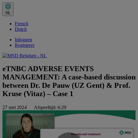
Huidige
taal:
NL
NL.
Selecteer
French
in
het
Dutch
taalmenu
Inloggen
Registreer
eTNBC ADVERSE EVENTS
MANAGEMENT: A case-based discussion
between Dr. De Pauw (UZ Gent) & Prof.
Kruse (Vitaz) – Case 1
27 mei 2024
Afspeeltijd: 6:29