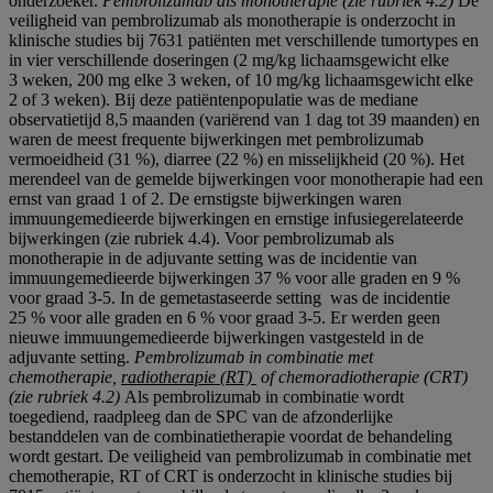
onderzoeker.
Pembrolizumab als monotherapie (zie rubriek
4.2)
De
veiligheid van pembrolizumab als monotherapie is onderzocht in
klinische studies bij 7631 patiënten met verschillende tumortypes en
in vier verschillende doseringen (2 mg/kg lichaamsgewicht elke
3 weken, 200 mg elke 3 weken, of 10 mg/kg lichaamsgewicht elke
2 of 3 weken). Bij deze patiëntenpopulatie was de mediane
observatietijd 8,5 maanden (variërend van 1 dag tot 39 maanden) en
waren de meest frequente bijwerkingen met pembrolizumab
vermoeidheid (31 %), diarree (22 %) en misselijkheid (20 %). Het
merendeel van de gemelde bijwerkingen voor monotherapie had een
ernst van graad 1 of 2. De ernstigste bijwerkingen waren
immuungemedieerde bijwerkingen en ernstige infusiegerelateerde
bijwerkingen (zie rubriek 4.4). Voor pembrolizumab als
monotherapie in de adjuvante setting was de incidentie van
immuungemedieerde bijwerkingen 37 % voor alle graden en 9 %
voor graad 3-5. In de gemetastaseerde setting was de incidentie
25 % voor alle graden en 6 % voor graad 3-5. Er werden geen
nieuwe immuungemedieerde bijwerkingen vastgesteld in de
adjuvante setting.
Pembrolizumab in combinatie met
chemotherapie,
radiotherapie (RT)
of chemoradiotherapie (CRT)
(zie rubriek
4.2)
Als pembrolizumab in combinatie wordt
toegediend, raadpleeg dan de SPC van de afzonderlijke
bestanddelen van de combinatietherapie voordat de behandeling
wordt gestart. De veiligheid van pembrolizumab in combinatie met
chemotherapie, RT of CRT is onderzocht in klinische studies bij