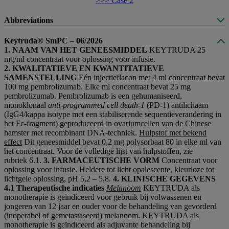
>>> Case 2
Abbreviations
Keytruda® SmPC – 06/2026
1. NAAM VAN HET GENEESMIDDEL
KEYTRUDA 25
mg/ml concentraat voor oplossing voor infusie.
2. KWALITATIEVE EN KWANTITATIEVE
SAMENSTELLING
Eén injectieflacon met 4 ml concentraat bevat
100 mg pembrolizumab. Elke ml concentraat bevat 25 mg
pembrolizumab. Pembrolizumab is een gehumaniseerd,
monoklonaal
anti‑programmed cell death‑1
(PD‑1) antilichaam
(IgG4/kappa isotype met een stabiliserende sequentieverandering in
het Fc‑fragment) geproduceerd in ovariumcellen van de Chinese
hamster met recombinant DNA-techniek.
Hulpstof met bekend
effect
Dit geneesmiddel bevat 0,2 mg polysorbaat 80 in elke ml van
het concentraat. Voor de volledige lijst van hulpstoffen, zie
rubriek 6.1.
3. FARMACEUTISCHE VORM
Concentraat voor
oplossing voor infusie. Heldere tot licht opalescente, kleurloze tot
lichtgele oplossing, pH 5,2 – 5,8.
4. KLINISCHE GEGEVENS
4.1 Therapeutische indicaties
Melanoom
KEYTRUDA als
monotherapie is geïndiceerd voor gebruik bij volwassenen en
jongeren van 12 jaar en ouder voor de behandeling van gevorderd
(inoperabel of gemetastaseerd) melanoom. KEYTRUDA als
monotherapie is geïndiceerd als adjuvante behandeling bij