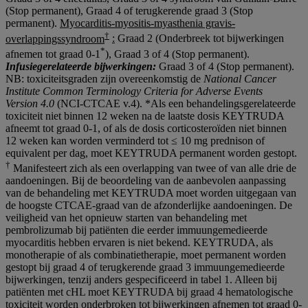
(Stop permanent), Graad 4 of terugkerende graad 3 (Stop
permanent).
Myocarditis-myositis-myasthenia gravis-
†
overlappingssyndroom
:
Graad 2 (Onderbreek tot bijwerkingen
*
afnemen tot graad 0‑1
), Graad 3 of 4 (Stop permanent).
Infusiegerelateerde bijwerkingen:
Graad 3 of 4 (Stop permanent).
NB: toxiciteitsgraden zijn overeenkomstig de
National Cancer
Institute Common Terminology Criteria for Adverse Events
Version 4.0
(NCI-CTCAE v.4). *Als een behandelingsgerelateerde
toxiciteit niet binnen 12 weken na de laatste dosis KEYTRUDA
afneemt tot graad 0‑1, of als de dosis corticosteroïden niet binnen
12 weken kan worden verminderd tot ≤ 10 mg prednison of
equivalent per dag, moet KEYTRUDA permanent worden gestopt.
†
Manifesteert zich als een overlapping van twee of van alle drie de
aandoeningen. Bij de beoordeling van de aanbevolen aanpassing
van de behandeling met KEYTRUDA moet worden uitgegaan van
de hoogste CTCAE-graad van de afzonderlijke aandoeningen. De
veiligheid van het opnieuw starten van behandeling met
pembrolizumab bij patiënten die eerder immuungemedieerde
myocarditis hebben ervaren is niet bekend. KEYTRUDA, als
monotherapie of als combinatietherapie, moet permanent worden
gestopt bij graad 4 of terugkerende graad 3 immuungemedieerde
bijwerkingen, tenzij anders gespecificeerd in tabel 1. Alleen bij
patiënten met cHL moet KEYTRUDA bij graad 4 hematologische
toxiciteit worden onderbroken tot bijwerkingen afnemen tot graad 0-