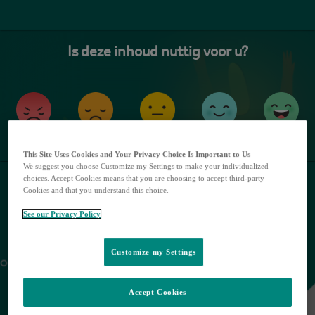
Huidige
taal:
NL
NL.
Selecteer
French
in
het
Dutch
taalmenu
Inloggen
Registreer
Share this
This Site Uses Cookies and Your Privacy Choice Is Important to Us
We suggest you choose Customize my Settings to make your individualized
choices. Accept Cookies means that you are choosing to accept third-party
Cookies and that you understand this choice.
See our Privacy Policy
Customize my Settings
Pagina in opbouw
Accept Cookies
We zijn op dit moment druk bezig om een nieuwe pagina te