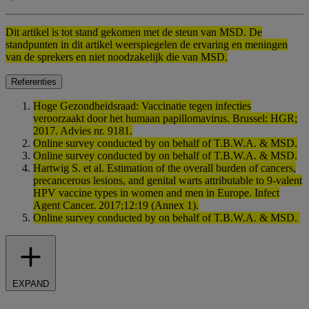
Dit artikel is tot stand gekomen met de steun van MSD. De
standpunten in dit artikel weerspiegelen de ervaring en meningen
van de sprekers en niet noodzakelijk die van MSD.
Referenties
Hoge Gezondheidsraad: Vaccinatie tegen infecties
veroorzaakt door het humaan papillomavirus. Brussel: HGR;
2017. Advies nr. 9181.
Online survey conducted by on behalf of T.B.W.A. & MSD.
Online survey conducted by on behalf of T.B.W.A. & MSD.
Hartwig S. et al. Estimation of the overall burden of cancers,
precancerous lesions, and genital warts attributable to 9-valent
HPV vaccine types in women and men in Europe. Infect
Agent Cancer. 2017;12:19 (Annex 1).
Online survey conducted by on behalf of T.B.W.A. & MSD.
EXPAND
Neem deel aan onze enquête en help ons de MSD Connect ervaring