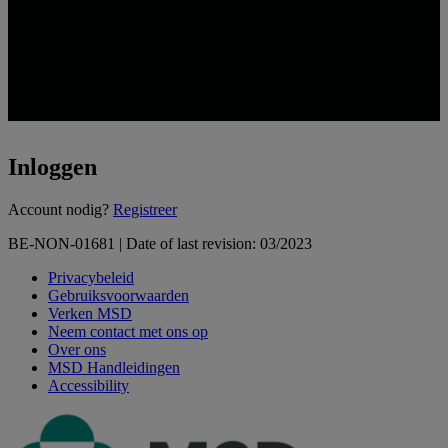
Inloggen
Loading...
Account nodig?
Registreer
BE-NON-01681 | Date of last revision: 03/2023
Privacybeleid
Gebruiksvoorwaarden
Verken MSD
Neem contact met ons op
Over ons
MSD Handleidingen
Accessibility