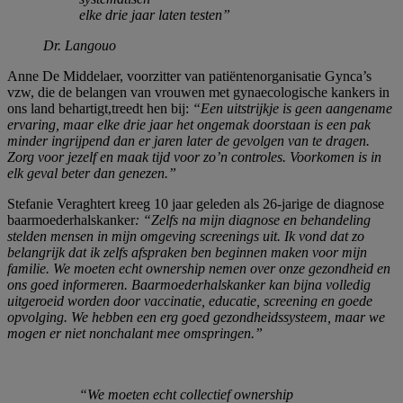
elke drie jaar laten testen”
Dr. Langouo
Anne De Middelaer, voorzitter van patiëntenorganisatie Gynca’s
vzw, die de belangen van vrouwen met gynaecologische kankers in
ons land behartigt,treedt hen bij:
“Een uitstrijkje is geen aangename
ervaring, maar elke drie jaar het ongemak doorstaan is een pak
minder ingrijpend dan er jaren later de gevolgen van te dragen.
Zorg voor jezelf en maak tijd voor zo’n controles. Voorkomen is in
elk geval beter dan genezen.”
Stefanie Veraghtert kreeg 10 jaar geleden als 26-jarige de diagnose
baarmoederhalskanker
:
“Zelfs na mijn diagnose en behandeling
stelden mensen in mijn omgeving screenings uit. Ik vond dat zo
belangrijk dat ik zelfs afspraken ben beginnen maken voor mijn
familie. We moeten echt ownership nemen over onze gezondheid en
ons goed informeren. Baarmoederhalskanker kan bijna volledig
uitgeroeid worden door vaccinatie, educatie, screening en goede
opvolging. We hebben een erg goed gezondheidssysteem, maar we
mogen er niet nonchalant mee omspringen.”
“We moeten echt collectief ownership