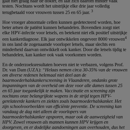
gaat niet graag naar de dokter, en laat zich daarom minder vaak
testen. Nochtans wordt het uitstrijkje elke drie jaar volledig
3
terugbetaald voor vrouwen tussen 25 en 65 jaar.
Hoe vroeger abnormale cellen kunnen gedetecteerd worden, hoe
beter artsen de patiënt kunnen behandelen. Bovendien zorgt niet
elke HPV-infectie voor letsels, en betekent niet elk positief uitstrijkje
4
een kankerdiagnose. Elk jaar ontwikkelen ongeveer 8000 vrouwen
in ons land de zogenaamde voorloper letsels, maar slechts een
minderheid daarvan ontwikkelt ook kanker. Door die letsels tijdig te
behandelen, kan kanker ook vaak voorkomen worden.
En de onderzoeksresultaten hoeven niet te verbazen, volgens Prof.
Dr. van Dam (UZA):
“H
elaas nemen circa 30-35% van de vrouwen
om diverse redenen helemaal niet deel aan de
baarmoederhalskankerscreening in Vlaanderen, ondanks grote
inspanningen van de overheid om deze voor alle dames tussen 25
en 65 jaar toegankelijk te maken
. Vaccinatie en screening zijn
nochtans onze belangrijkste wapens in de strijd tegen HPV-
gerelateerde kankers en ziektes zoals baarmoederhalskanker. Het
zijn schoolvoorbeelden van efficiënte preventie. De screening kan
vandaag de dag niet alleen de voorlopers van
baarmoederhalskanker opsporen, maar ook de aanwezigheid van
HPV. Zowel vrouwen als mannen kunnen HPV krijgen en
doorgeven, en er dodelijke aandoeningen aan overhouden, dus het