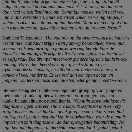
familie. Bij elk belangrijk moment stel je je de vraag: ‘zal ik dit
volgend jaar wel nog kunnen meemaken?’. Verder gaan mensen
daar heel verschillend mee om. Sommige mensen willen heel veel
informatie verzamelen, andere mensen willen zo weinig mogelijk
weten en zich concentreren op hun herstel. Maar iedereen gaat door
een rouwproces om afscheid te nemen van hun vroegere leven.”
Kathleen Thienpond:
“Het valt ook op dat gynaecologische kankers
veel minder aandacht krijgen dan pakweg borstkanker, zowel qua
screening als wat nazorg en fondsenwerving betreft. Voor de
jaarlijkse mammografie krijg je bij wijze van spreken automatisch
een afspraak. Die drempel moet voor gynaecologische kankers ook
omlaag. Bovendien heerst er nog erg veel schroom over
gynaecologische kankers, terwijl dat voor andere vormen van
kanker al veel minder is. Er is nood aan een open debat, en
jongeren, ouders en huisartsen moeten beter geïnformeerd worden.”
Stefanie Veraghtert richtte een lotgenotengroep op voor jongeren
met kanker, omdat opnieuw integreren voor jongeren na een
kankerbehandeling nog moeilijker is.
“Op mijn zesentwintigste die
diagnose krijgen was een enorme klap. Ik leefde tot dan een erg
zorgeloos bestaan. Ik had het geluk jong en sportief te zijn en had
nooit gerookt, maar niemand kan je voorbereiden voor de mentale
impact van zo’n diagnose en de daaropvolgende behandeling. Na
mijn behandelingen veronderstelde iedereen dat ik ‘geluk’ gehad