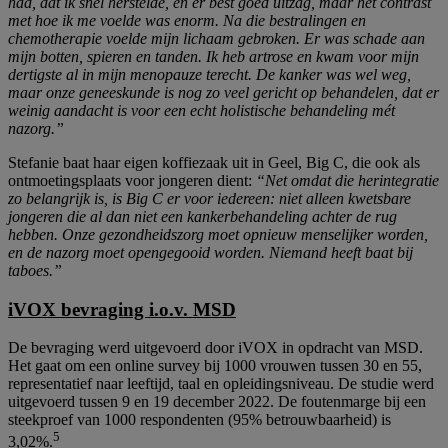
had, dat ik snel herstelde, en er best goed uitzag, maar het contrast
met hoe ik me voelde was enorm. Na die bestralingen en
chemotherapie voelde mijn lichaam gebroken. Er was schade aan
mijn botten, spieren en tanden. Ik heb artrose en kwam voor mijn
dertigste al in mijn menopauze terecht. De kanker was wel weg,
maar onze geneeskunde is nog zo veel gericht op behandelen, dat er
weinig aandacht is voor een echt holistische behandeling mét
nazorg.”
Stefanie baat haar eigen koffiezaak uit in Geel, Big C, die ook als
ontmoetingsplaats voor jongeren dient:
“Net omdat die herintegratie
zo belangrijk is, is Big C er voor iedereen: niet alleen kwetsbare
jongeren die al dan niet een kankerbehandeling achter de rug
hebben. Onze gezondheidszorg moet opnieuw menselijker worden,
en de nazorg moet opengegooid worden. Niemand heeft baat bij
taboes.”
iVOX bevraging i.o.v. MSD
De bevraging werd uitgevoerd door iVOX in opdracht van MSD.
Het gaat om een online survey bij 1000 vrouwen tussen 30 en 55,
representatief naar leeftijd, taal en opleidingsniveau. De studie werd
uitgevoerd tussen 9 en 19 december 2022. De foutenmarge bij een
steekproef van 1000 respondenten (95% betrouwbaarheid) is
5
3,02%.