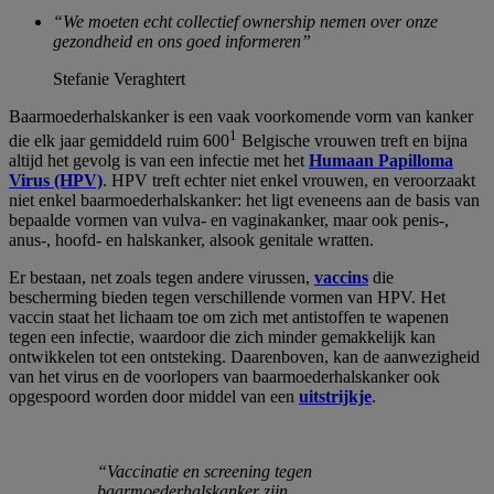
“We moeten echt collectief ownership nemen over onze
gezondheid en ons goed informeren”
Stefanie Veraghtert
Baarmoederhalskanker is een vaak voorkomende vorm van kanker
1
die elk jaar gemiddeld ruim 600
Belgische vrouwen treft en bijna
altijd het gevolg is van een infectie met het
Humaan Papilloma
Virus (HPV)
. HPV treft echter niet enkel vrouwen, en veroorzaakt
niet enkel baarmoederhalskanker: het ligt eveneens aan de basis van
bepaalde vormen van vulva- en vaginakanker, maar ook penis-,
anus-, hoofd- en halskanker, alsook genitale wratten.
Er bestaan, net zoals tegen andere virussen,
vaccins
die
bescherming bieden tegen verschillende vormen van HPV. Het
vaccin staat het lichaam toe om zich met antistoffen te wapenen
tegen een infectie, waardoor die zich minder gemakkelijk kan
ontwikkelen tot een ontsteking. Daarenboven, kan de aanwezigheid
van het virus en de voorlopers van baarmoederhalskanker ook
opgespoord worden door middel van een
uitstrijkje
.
“Vaccinatie en screening tegen
baarmoederhalskanker zijn