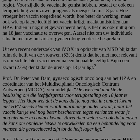
regio). Voor zij die de vaccinatie gemist hebben, bestaat er ook een
terugbetaling voor zowel jongens als meisjes t.e.m. 18 jaar. Hoe
vroeger het vaccin toegediend wordt, hoe beter de werking, maar
ook wie op latere leeftijd het vaccin krijgt, maakt antistoffen aan
HPV. Indien u nog niet gevaccineerd bent, is het dus ook nuttig om
na 18 jaar vaccinatie te overwegen. Aarzel niet om uw individuele
situatie met uw huisarts of gynaecoloog verder te bespreken.
Uit een recent onderzoek van iVOX in opdracht van MSD blijkt dat
ruim de helft van de vrouwen (53%) denkt dat het niet meer relevant
is om zich te laten vaccineren na een bepaalde leeftijd. Bijna een
2
kwart (23%) denkt dat de grens op 18 jaar ligt.
Prof. Dr. Peter van Dam, gynaecologisch oncoloog aan het UZA en
coördinator van het Multidisciplinair Oncologisch Centrum
Antwerpen (MOCA), verduidelijkt: “
De overheid maakte de
beslissing om die leeftijdsgrens voor terugbetaling op 18 jaar te
leggen. Het klopt wel dat de kans dat je nog niet in contact kwam
met HPV steeds kleiner wordt naarmate je ouder wordt, maar het
vaccin kan je wel nog beter beschermen tegen varianten waar je
nog niet mee in contact kwam. Bovendien weten we ook dat mensen
de kans om opnieuw letsels te ontwikkelen na een behandeling voor
mensen die gevaccineerd zijn tot de helft lager ligt.”
Prof. Dr. van Dam nuanceert:
“Sommige mensen associëren HPV-