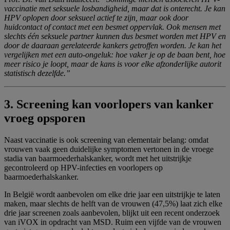
vaccinatie met seksuele losbandigheid, maar dat is onterecht. Je kan
HPV oplopen door seksueel actief te zijn, maar ook door
huidcontact of contact met een besmet oppervlak. Ook mensen met
slechts één seksuele partner kunnen dus besmet worden met HPV en
door de daaraan gerelateerde kankers getroffen worden. Je kan het
vergelijken met een auto-ongeluk: hoe vaker je op de baan bent, hoe
meer risico je loopt, maar de kans is voor elke afzonderlijke autorit
statistisch dezelfde.”
3.
Screening kan voorlopers van kanker
vroeg opsporen
Naast vaccinatie is ook screening van elementair belang: omdat
vrouwen vaak geen duidelijke symptomen vertonen in de vroege
stadia van baarmoederhalskanker, wordt met het uitstrijkje
gecontroleerd op HPV-infecties en voorlopers op
baarmoederhalskanker.
In België wordt aanbevolen om elke drie jaar een uitstrijkje te laten
maken, maar slechts de helft van de vrouwen (47,5%) laat zich elke
drie jaar screenen zoals aanbevolen, blijkt uit een recent onderzoek
van iVOX in opdracht van MSD. Ruim een vijfde van de vrouwen