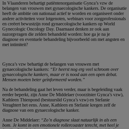
In Vlaanderen behartigt patiëntenorganisatie Gynca’s vzw de
belangen van vrouwen met gynaecologische kankers. De organisatie
heeft de ambitie om nationaal actief te worden en organiseert onder
andere activiteiten voor lotgenoten, webinars voor zorgprofessionals
en creëert bewustzijn rond gynaecologische kankers op World
Gynecologic Oncology Day. Daarnaast denken ze ook aan
nazorgvragen die zelden behandeld worden: hoe ga je na je
diagnose en eventuele behandeling bijvoorbeeld om met angsten en
met intimiteit?
Gynca’s vzw behartigt de belangen van vrouwen met
gynaecologische kankers:
“Er heerst nog erg veel schroom over
gynaecologische kankers, maar er is nood aan een open debat.
Mensen moeten beter geïnformeerd worden.”
Na de behandeling gaat het leven verder, maar is begeleiding vaak
eerder beperkt, zijn Anne De Middelaer (voorzitster Gynca’s vzw),
Kathleen Thienpond (bestuurslid Gynca’s vzw) en Stefanie
Veraghtert het eens. Anne, Kathleen en Stefanie kregen zelf de
diagnose van een gynaecologische kanker.
Anne De Middelaer:
“Zo’n diagnose slaat natuurlijk in als een
bom. Je komt in een emotionele rollercoaster terecht, met heel je