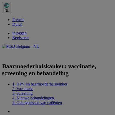
Huidige
taal:
NL
NL.
Selecteer
French
in
het
Dutch
taalmenu
Inloggen
Registreer
Share this
Baarmoederhalskanker: vaccinatie,
screening en behandeling
1. HPV en baarmoederhalskanker
2. Vaccinatie
3. Screening
4. Nieuwe behandelingen
5. Getuigenissen van patiënten