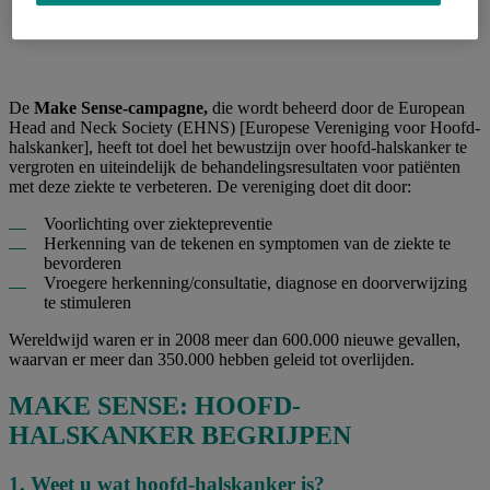
De
Make Sense-campagne,
die wordt beheerd door de European
Head and Neck Society (EHNS) [Europese Vereniging voor Hoofd-
halskanker], heeft tot doel het bewustzijn over hoofd-halskanker te
vergroten en uiteindelijk de behandelingsresultaten voor patiënten
met deze ziekte te verbeteren. De vereniging doet dit door:
Voorlichting over ziektepreventie
Herkenning van de tekenen en symptomen van de ziekte te
bevorderen
Vroegere herkenning/consultatie, diagnose en doorverwijzing
te stimuleren
Wereldwijd waren er in 2008 meer dan 600.000 nieuwe gevallen,
waarvan er meer dan 350.000 hebben geleid tot overlijden.
MAKE SENSE:
HOOFD-
HALSKANKER BEGRIJPEN
1. Weet u wat hoofd-halskanker is?