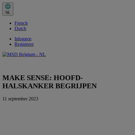
Huidige
taal:
NL
NL.
Selecteer
French
in
het
Dutch
taalmenu
Inloggen
Registreer
Share this
MAKE SENSE: HOOFD-
HALSKANKER BEGRIJPEN
11 september 2023