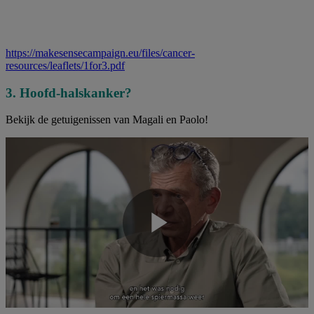
https://makesensecampaign.eu/files/cancer-
resources/leaflets/1for3.pdf
3. Hoofd-halskanker?
Bekijk de getuigenissen van Magali en Paolo!
Play